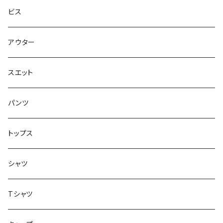
スエット
Small Shoes
7.8インチ
ビス
ソックス
7.9インチ
アウター
アンダーウェア
8インチ
スエット
アクセサリー
8.1インチ
パンツ
シューズ
8.2インチ
トップス
バッグ
8.3インチ
シャツ
8.4インチ
Tシャツ