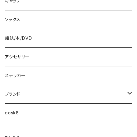
8.5インチ
キャップ
8.6インチ
ソックス
8.7インチ
雑誌/本/DVD
9インチ
アクセサリー
9.2インチ
ステッカー
10インチ
ブランド
ファンシェイプ
HIGHFIVE
gosk8
RELOCATION
DBX
NIKE SB