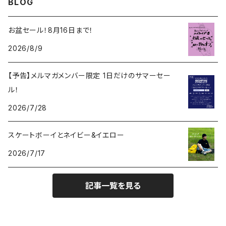
BLOG
MELLOW CONCAVE LOVERS CLUB
NIKE SB ISHOD COLLECTION
VANS
お盆セール！8月16日まで！
DISQUALIFYING FOUL
2026/8/9
ISHOD TENNIS BALL COLLECTION
ANTI HERO
【予告】メルマガメンバー限定 1日だけのサマーセー
NIKE SB FC COLLECTION
GIRL
ル！
BLAZER MID
2026/7/28
CHOCOLATE
スケートボーイとネイビー&イエロー
REAL
2026/7/17
KROOKED
記事一覧を見る
HOCKEY