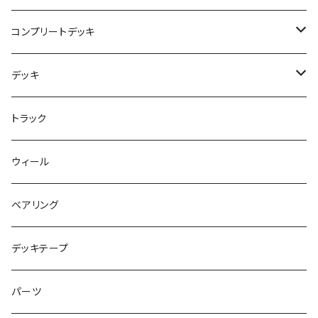
USED ITEM
キッズシューズ
コンプリートデッキ
Tシャツ
NIKE SB ORANGE LABEL/ISO
HI5のパーツセット
デッキ
パンツ
NIKE SB ISHOD2
エントリーモデルコンプリート
7インチ
トラック
キャップ
NIKE SB PS8
7.7インチ
7.2インチ
ウィール
アウター
NIKE SB DUNK
8インチ
7.3インチ
ベアリング
シャツ
NM933
8.2インチ
7.5インチ
デッキテープ
トップス
ゴツいシューズ最高！
7.7インチ
パーツ