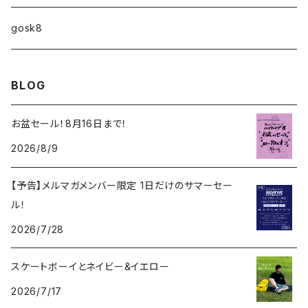
ファンシェイプ
HIGHFIVE
gosk8
RELOCATION
DBX
NIKE SB
BLOG
MELLOW CONCAVE LOVERS CLUB
NIKE SB ISHOD COLLECTION
VANS
お盆セール！8月16日まで！
DISQUALIFYING FOUL
2026/8/9
ISHOD TENNIS BALL COLLECTION
ANTI HERO
【予告】メルマガメンバー限定 1日だけのサマーセー
NIKE SB FC COLLECTION
GIRL
ル！
BLAZER MID
2026/7/28
CHOCOLATE
スケートボーイとネイビー&イエロー
REAL
2026/7/17