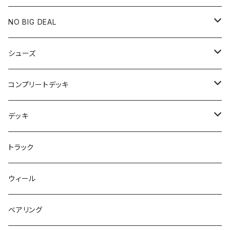
膝や腰が痛い
NO BIG DEAL
NBD CUSTOMIZED
シューズ
USED ITEM
キッズシューズ
コンプリートデッキ
Tシャツ
NIKE SB ORANGE LABEL/ISO
HI5のパーツセット
デッキ
パンツ
NIKE SB ISHOD2
エントリーモデルコンプリート
7インチ
トラック
キャップ
NIKE SB PS8
7.7インチ
7.2インチ
ウィール
アウター
NIKE SB DUNK
8インチ
7.3インチ
ベアリング