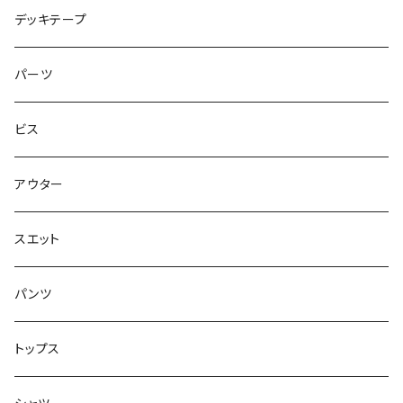
シャツ
NM933
8.2インチ
7.5インチ
デッキテープ
トップス
ゴツいシューズ最高！
7.7インチ
パーツ
スエット
Small Shoes
7.8インチ
ビス
ソックス
7.9インチ
アウター
アンダーウェア
8インチ
スエット
アクセサリー
8.1インチ
パンツ
シューズ
8.2インチ
トップス
バッグ
8.3インチ