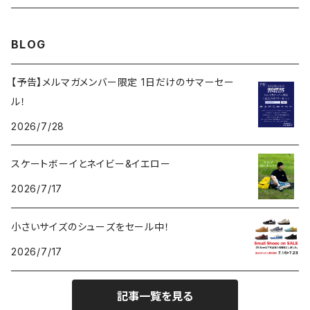
RELOCATION
DBX
NIKE SB
BLOG
MELLOW CONCAVE LOVERS CLUB
NIKE SB ISHOD COLLECTION
VANS
【予告】メルマガメンバー限定 1日だけのサマーセー
ル！
DISQUALIFYING FOUL
ISHOD TENNIS BALL COLLECTION
ANTI HERO
2026/7/28
NIKE SB FC COLLECTION
GIRL
スケートボーイとネイビー&イエロー
BLAZER MID
2026/7/17
CHOCOLATE
小さいサイズのシューズをセール中！
REAL
2026/7/17
KROOKED
記事一覧を見る