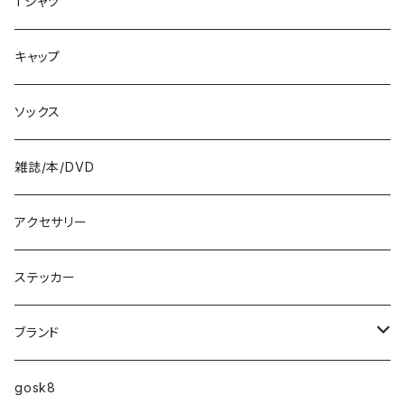
8.4インチ
Tシャツ
8.5インチ
キャップ
8.6インチ
ソックス
8.7インチ
雑誌/本/DVD
9インチ
アクセサリー
9.2インチ
ステッカー
10インチ
ブランド
ファンシェイプ
HIGHFIVE
gosk8