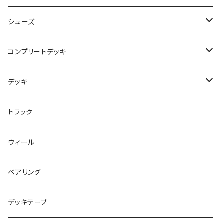
NBD CUSTOMIZED
シューズ
USED ITEM
キッズシューズ
コンプリートデッキ
Tシャツ
NIKE SB ORANGE LABEL/ISO
HI5のパーツセット
デッキ
パンツ
NIKE SB ISHOD2
エントリーモデルコンプリート
7インチ
トラック
キャップ
NIKE SB PS8
7.7インチ
7.2インチ
ウィール
アウター
NIKE SB DUNK
8インチ
7.3インチ
ベアリング
シャツ
NM933
8.2インチ
7.5インチ
デッキテープ