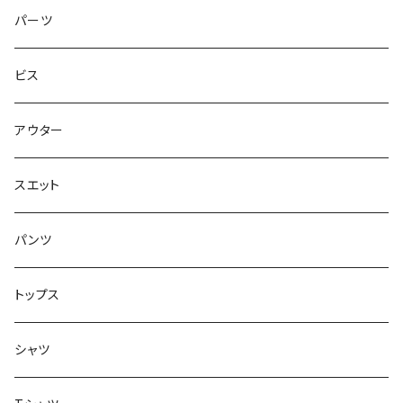
トップス
ゴツいシューズ最高！
7.7インチ
パーツ
スエット
Small Shoes
7.8インチ
ビス
ソックス
7.9インチ
アウター
アンダーウェア
8インチ
スエット
アクセサリー
8.1インチ
パンツ
シューズ
8.2インチ
トップス
バッグ
8.3インチ
シャツ