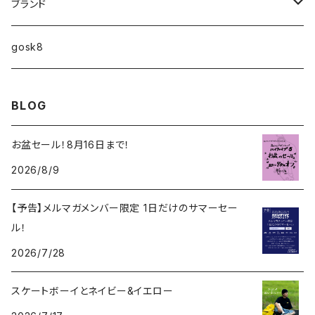
10インチ
ブランド
ファンシェイプ
HIGHFIVE
gosk8
RELOCATION
DBX
NIKE SB
BLOG
MELLOW CONCAVE LOVERS CLUB
NIKE SB ISHOD COLLECTION
VANS
お盆セール！8月16日まで！
DISQUALIFYING FOUL
2026/8/9
ISHOD TENNIS BALL COLLECTION
ANTI HERO
【予告】メルマガメンバー限定 1日だけのサマーセー
NIKE SB FC COLLECTION
GIRL
ル！
BLAZER MID
2026/7/28
CHOCOLATE
スケートボーイとネイビー&イエロー
REAL