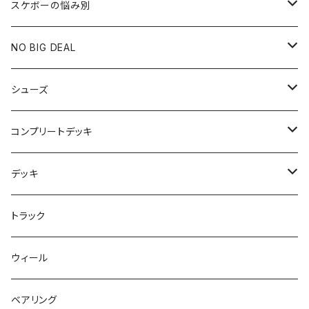
スケボーの悩み別
膝や腰が痛い
NO BIG DEAL
NBD CUSTOMIZED
シューズ
USED ITEM
キッズシューズ
コンプリートデッキ
Tシャツ
NIKE SB ORANGE LABEL/ISO
HI5のパーツセット
デッキ
パンツ
NIKE SB ISHOD2
エントリーモデルコンプリート
7インチ
トラック
キャップ
NIKE SB PS8
7.7インチ
7.2インチ
ウィール
アウター
NIKE SB DUNK
8インチ
7.3インチ
ベアリング