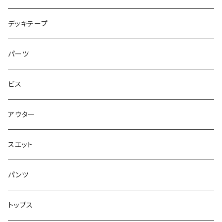
シャツ
NM933
8.2インチ
7.5インチ
デッキテープ
トップス
ゴツいシューズ最高！
7.7インチ
パーツ
スエット
Small Shoes
7.8インチ
ビス
ソックス
7.9インチ
アウター
アンダーウェア
8インチ
スエット
アクセサリー
8.1インチ
パンツ
シューズ
8.2インチ
トップス