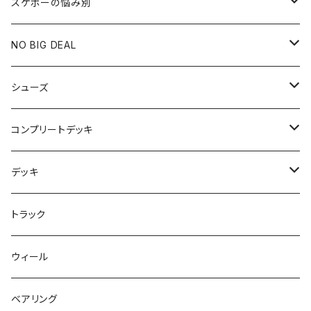
スケボーの悩み別
膝や腰が痛い
NO BIG DEAL
NBD CUSTOMIZED
シューズ
USED ITEM
キッズシューズ
コンプリートデッキ
Tシャツ
NIKE SB ORANGE LABEL/ISO
HI5のパーツセット
デッキ
パンツ
NIKE SB ISHOD2
エントリーモデルコンプリート
7インチ
トラック
キャップ
NIKE SB PS8
7.7インチ
7.2インチ
ウィール
アウター
NIKE SB DUNK
8インチ
7.3インチ
ベアリング