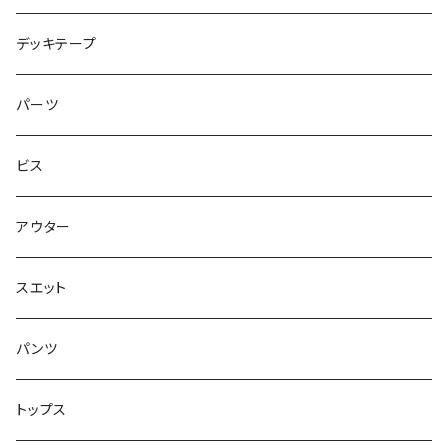
シャツ
NM933
8.2インチ
7.5インチ
デッキテープ
トップス
ゴツいシューズ最高！
7.7インチ
パーツ
スエット
Small Shoes
7.8インチ
ビス
ソックス
7.9インチ
アウター
アンダーウェア
8インチ
スエット
アクセサリー
8.1インチ
パンツ
シューズ
8.2インチ
トップス