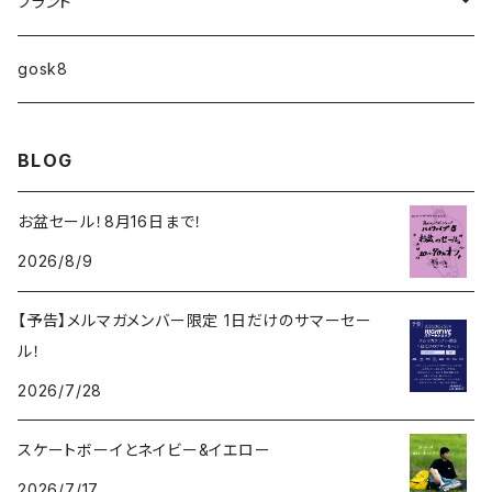
10インチ
ブランド
ファンシェイプ
HIGHFIVE
gosk8
RELOCATION
DBX
NIKE SB
BLOG
MELLOW CONCAVE LOVERS CLUB
NIKE SB ISHOD COLLECTION
VANS
お盆セール！8月16日まで！
DISQUALIFYING FOUL
2026/8/9
ISHOD TENNIS BALL COLLECTION
ANTI HERO
【予告】メルマガメンバー限定 1日だけのサマーセー
NIKE SB FC COLLECTION
GIRL
ル！
BLAZER MID
2026/7/28
CHOCOLATE
スケートボーイとネイビー&イエロー
REAL
2026/7/17