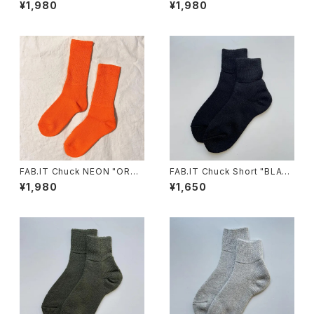
TURAL"
N"
¥1,980
¥1,980
FAB.IT Chuck NEON "ORAN
FAB.IT Chuck Short "BLAC
GE"
K"
¥1,980
¥1,650