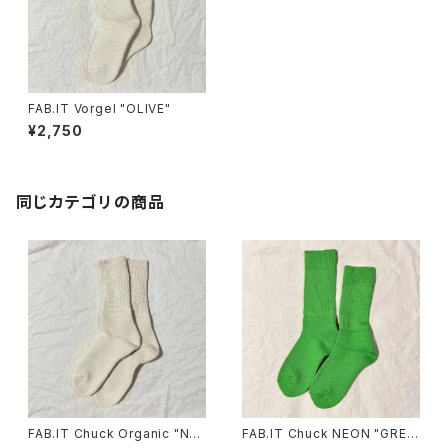
FAB.IT Vorgel "OLIVE"
¥2,750
同じカテゴリの商品
FAB.IT Chuck Organic "NA
FAB.IT Chuck NEON "GREE