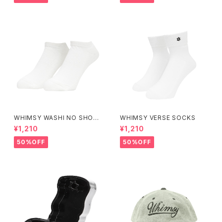
WHIMSY WASHI NO SHOW
WHIMSY VERSE SOCKS
SOCKS
¥1,210
¥1,210
50%OFF
50%OFF