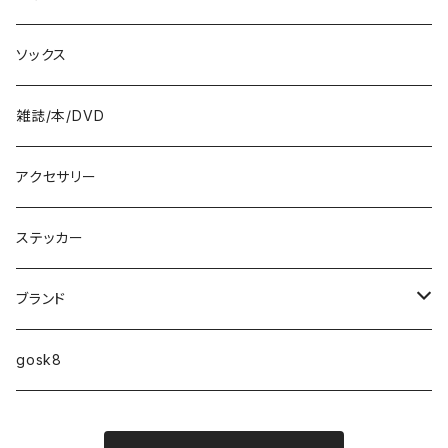
8.6インチ
ソックス
8.7インチ
雑誌/本/DVD
9インチ
アクセサリー
9.2インチ
ステッカー
10インチ
ブランド
ファンシェイプ
HIGHFIVE
gosk8
RELOCATION
DBX
NIKE SB