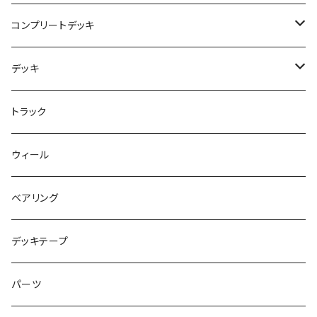
USED ITEM
キッズシューズ
コンプリートデッキ
Tシャツ
NIKE SB ORANGE LABEL/ISO
HI5のパーツセット
デッキ
パンツ
NIKE SB ISHOD2
エントリーモデルコンプリート
7インチ
トラック
キャップ
NIKE SB PS8
7.7インチ
7.2インチ
ウィール
アウター
NIKE SB DUNK
8インチ
7.3インチ
ベアリング
シャツ
NM933
8.2インチ
7.5インチ
デッキテープ
トップス
ゴツいシューズ最高！
7.7インチ
パーツ