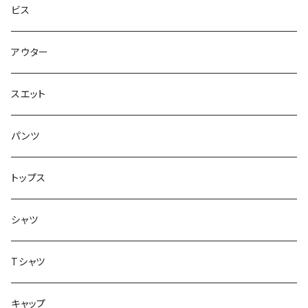
スエット
Small Shoes
7.8インチ
ビス
ソックス
7.9インチ
アウター
アンダーウェア
8インチ
スエット
アクセサリー
8.1インチ
パンツ
シューズ
8.2インチ
トップス
バッグ
8.3インチ
シャツ
8.4インチ
Tシャツ
8.5インチ
キャップ