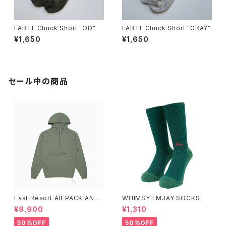
FAB.IT Chuck Short "OD"
FAB.IT Chuck Short "GRAY"
¥1,650
¥1,650
セール中の商品
Last Resort AB PACK ANO
WHIMSY EMJAY SOCKS
RAK SAGE
¥9,900
¥1,310
50%OFF
50%OFF