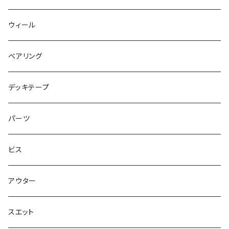
キャップ
NIKE SB PS8
7.7インチ
7.2インチ
ウィール
アウター
NIKE SB DUNK
8インチ
7.3インチ
ベアリング
シャツ
NM933
8.2インチ
7.5インチ
デッキテープ
トップス
ゴツいシューズ最高！
7.7インチ
パーツ
スエット
Small Shoes
7.8インチ
ビス
ソックス
7.9インチ
アウター
アンダーウェア
8インチ
スエット