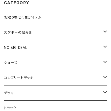
CATEGORY
お取り寄せ可能アイテム
スケボーの悩み別
膝や腰が痛い
NO BIG DEAL
NBD CUSTOMIZED
シューズ
USED ITEM
キッズシューズ
コンプリートデッキ
Tシャツ
NIKE SB ORANGE LABEL/ISO
HI5のパーツセット
デッキ
パンツ
NIKE SB ISHOD2
エントリーモデルコンプリート
7インチ
トラック