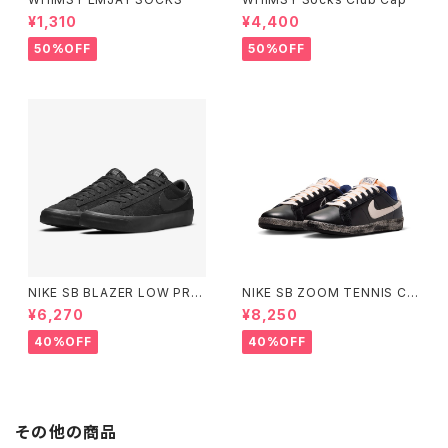
¥1,310
¥4,400
50%OFF
50%OFF
NIKE SB BLAZER LOW PRO
NIKE SB ZOOM TENNIS CL
GT BLACK/BLACK ナイキエ
ASSIC QS "RASSVET" ナイ
¥6,270
¥8,250
スビー ブレーザー ロー ブラッ
キエスビー ズーム テニスクラシ
ク
ック ラスベート Small Size
40%OFF
40%OFF
その他の商品