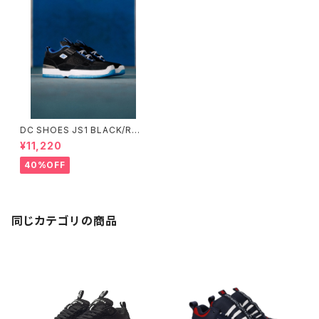
DC SHOES JS1 BLACK/ROY
AL
¥11,220
40%OFF
同じカテゴリの商品