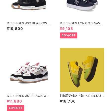
DC SHOES JS2 BLACK/WHI
DC SHOES LYNX OG NAVY/
TE ディーシーシューズ ジョン・
RED
¥19,800
¥9,108
シャナハン2 ブラック ホワイト
40%OFF
DC SHOES JS1 BLACK/WHI
【抽選受付終了】NIKE SB DUN
TE/RED
K LOW PRO WC SAFFRON
¥11,880
¥18,700
QUARTZ ナイキエスビー ダン
ク ロー プロ サフラン クォーツ
40%OFF