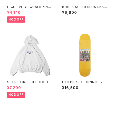
HIGHFIVE DISQUALIFYING
BONES SUPER REDS SKAT
FOUL CAP TAN
EBOARD BEARINGS ボーンズ
¥4,140
¥6,600
スーパーレッズ スケートボード
ベアリング
40%OFF
SPORT LIKE SHIT HOOD S
FTC PILAR O’CONNOR x F
WEAT
TC DECK 8インチ エフティー
¥7,200
¥16,500
シー ピラール オコナー エフティ
ーシー デッキ
40%OFF