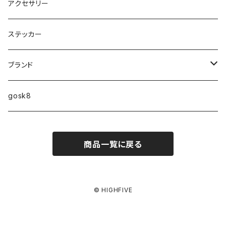
9インチ
アクセサリー
9.2インチ
ステッカー
10インチ
ブランド
ファンシェイプ
HIGHFIVE
gosk8
RELOCATION
DBX
NIKE SB
商品一覧に戻る
MELLOW CONCAVE LOVERS CLUB
NIKE SB ISHOD COLLECTION
VANS
DISQUALIFYING FOUL
ISHOD TENNIS BALL COLLECTION
ANTI HERO
© HIGHFIVE
NIKE SB FC COLLECTION
GIRL