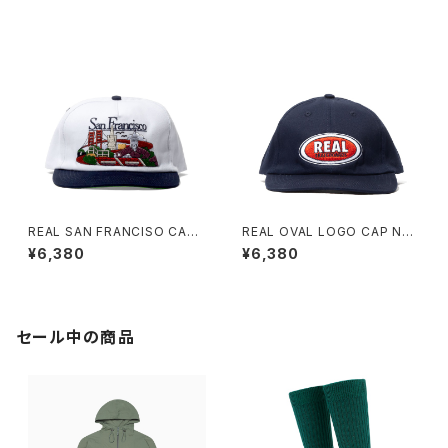
REAL SAN FRANCISO CAP
REAL OVAL LOGO CAP NAV
WHITE/NAVY
Y
¥6,380
¥6,380
セール中の商品