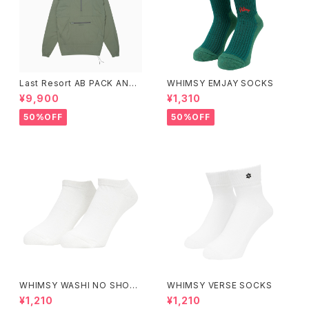
Last Resort AB PACK ANO
WHIMSY EMJAY SOCKS
RAK SAGE
¥9,900
¥1,310
50%OFF
50%OFF
WHIMSY WASHI NO SHOW
WHIMSY VERSE SOCKS
SOCKS
¥1,210
¥1,210