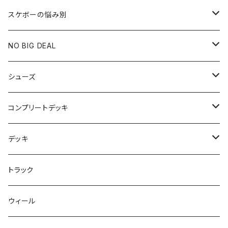
スケボーの悩み別
膝や腰が痛い
NO BIG DEAL
NBD CUSTOMIZED
シューズ
USED ITEM
キッズシューズ
コンプリートデッキ
Tシャツ
NIKE SB ORANGE LABEL/ISO
HI5のパーツセット
デッキ
パンツ
NIKE SB ISHOD2
エントリーモデルコンプリート
7インチ
トラック
キャップ
NIKE SB PS8
7.7インチ
7.2インチ
ウィール