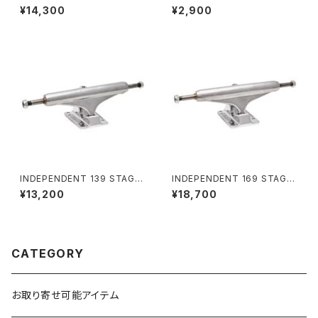
11 FORGED HOLLOW SILVE
Sleeve Heavy Weight Tee
¥14,300
¥2,900
R STANDARD SKATEBOAR
プロクラブ ヘビーウェイト
D TRUCKSインディペンデント
144 ステージ 11 フォージド ホ
ロー シルバー スタンダード ス
ケートボード トラック
INDEPENDENT 139 STAGE
INDEPENDENT 169 STAGE
11 FORGED HOLLOW MID S
11 FORGED TITANIUM STA
¥13,200
¥18,700
ILVER SKATEBOARD TRUC
NDARD SKATEBOARD TRU
KS インディペンデント 139 ス
CKS インディペンデント 169 ス
テージ 11 フォージド ホロー ミ
テージ 11 フォージド チタニウム
ッド シルバー スケートボード ト
スタンダード スケートボード ト
ラック
ラック
CATEGORY
お取り寄せ可能アイテム