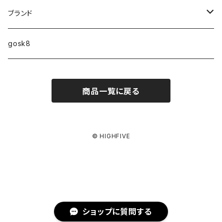
10インチ
ブランド
ファンシェイプ
HIGHFIVE
gosk8
RELOCATION
DBX
NIKE SB
商品一覧に戻る
MELLOW CONCAVE LOVERS CLUB
NIKE SB ISHOD COLLECTION
VANS
DISQUALIFYING FOUL
ISHOD TENNIS BALL COLLECTION
ANTI HERO
© HIGHFIVE
NIKE SB FC COLLECTION
GIRL
BLAZER MID
CHOCOLATE
ショップに質問する