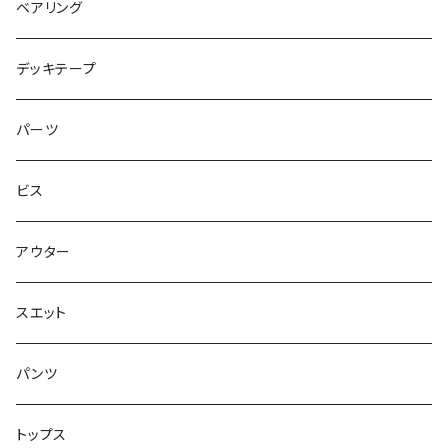
アウター
NIKE SB DUNK
8インチ
7.3インチ
ベアリング
シャツ
NM933
8.2インチ
7.5インチ
デッキテープ
トップス
ゴツいシューズ最高！
7.7インチ
パーツ
スエット
Small Shoes
7.8インチ
ビス
ソックス
7.9インチ
アウター
アンダーウェア
8インチ
スエット
アクセサリー
8.1インチ
パンツ
シューズ
8.2インチ
トップス