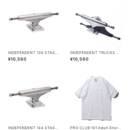
INDEPENDENT 139 STAGE
INDEPENDENT TRUCKS ST
11 MID POLISHED SKATEB
AGE11
¥10,560
¥10,560
OARD TRUCKS インディペン
デント 139 ステージ 11 ミッド
ポリッシュド スケートボード トラ
ック
INDEPENDENT 144 STAGE
PRO CLUB 101 Adult Short