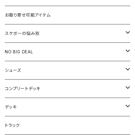
お取り寄せ可能アイテム
スケボーの悩み別
膝や腰が痛い
NO BIG DEAL
NBD CUSTOMIZED
シューズ
USED ITEM
キッズシューズ
コンプリートデッキ
Tシャツ
NIKE SB ORANGE LABEL/ISO
HI5のパーツセット
デッキ
パンツ
NIKE SB ISHOD2
エントリーモデルコンプリート
7インチ
トラック