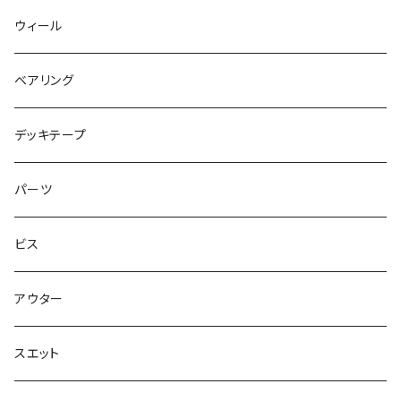
キャップ
NIKE SB PS8
7.7インチ
7.2インチ
ウィール
アウター
NIKE SB DUNK
8インチ
7.3インチ
ベアリング
シャツ
NM933
8.2インチ
7.5インチ
デッキテープ
トップス
ゴツいシューズ最高！
7.7インチ
パーツ
スエット
Small Shoes
7.8インチ
ビス
ソックス
7.9インチ
アウター
アンダーウェア
8インチ
スエット