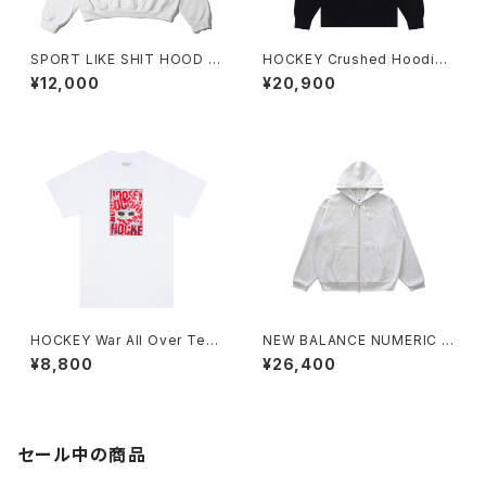
SPORT LIKE SHIT HOOD S
HOCKEY Crushed Hoodie
WEAT
ブラック
¥12,000
¥20,900
HOCKEY War All Over Tee
NEW BALANCE NUMERIC G
ホワイト
RAND COLLECTION Heavy
¥8,800
¥26,400
weight Full Zip Hoodie
セール中の商品