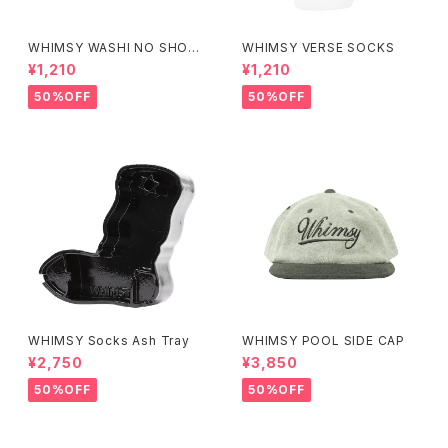
WHIMSY WASHI NO SHOW
WHIMSY VERSE SOCKS
SOCKS
¥1,210
¥1,210
50%OFF
50%OFF
WHIMSY Socks Ash Tray
WHIMSY POOL SIDE CAP
¥2,750
¥3,850
50%OFF
50%OFF