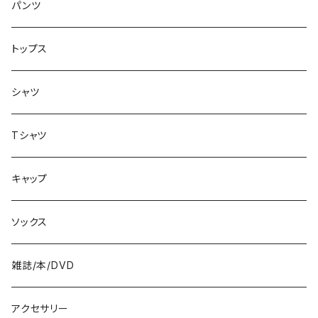
アクセサリー
8.1インチ
パンツ
シューズ
8.2インチ
トップス
バッグ
8.3インチ
シャツ
8.4インチ
Tシャツ
8.5インチ
キャップ
8.6インチ
ソックス
8.7インチ
雑誌/本/DVD
9インチ
アクセサリー