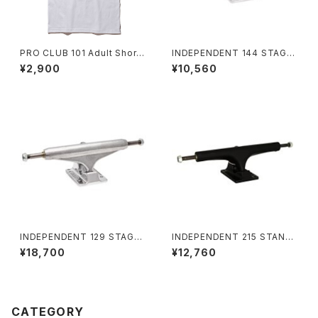
PRO CLUB 101 Adult Short
INDEPENDENT 144 STAGE
Sleeve Heavy Weight Tee
11 POLISHED STANDARD S
¥2,900
¥10,560
プロクラブ ヘビーウェイト
KATEBOARD TRUCKS イン
ディペンデント 144 ステージ 11
ポリッシュド スタンダード スケ
ートボード トラック
INDEPENDENT 129 STAGE
INDEPENDENT 215 STAND
11 FORGED TITANIUM STA
ARD BLACK TRUCKS(STAG
¥18,700
¥12,760
NDARD SKATEBOARD TRU
E4) インディペンデント 215 ス
CKS インディペンデント 129 ス
タンダード ブラック トラック（ス
テージ 11 フォージド チタニウム
テージ 4）
スタンダード スケートボード ト
ラック
CATEGORY