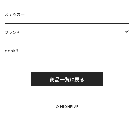
9.2インチ
ステッカー
10インチ
ブランド
ファンシェイプ
HIGHFIVE
gosk8
RELOCATION
DBX
NIKE SB
商品一覧に戻る
MELLOW CONCAVE LOVERS CLUB
NIKE SB ISHOD COLLECTION
VANS
DISQUALIFYING FOUL
ISHOD TENNIS BALL COLLECTION
ANTI HERO
© HIGHFIVE
NIKE SB FC COLLECTION
GIRL