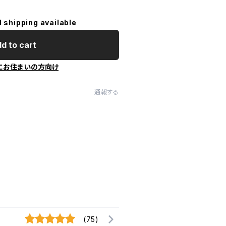
l shipping available
d to cart
にお住まいの方向け
通報する
(75)