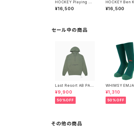
HOCKEY Playing Ca
HOCKEY Ben 
rds Shape 1 8.インチ
w Side Effect
¥16,500
¥16,500
ホッキー スケートボー
Shape 8.38イ
ド プレイングカード チ
ッキー スケート
ームモデル
ベン・カドゥ
セール中の商品
Last Resort AB PAC
WHIMSY EMJA
K ANORAK SAGE
CKS
¥9,900
¥1,310
50%OFF
50%OFF
その他の商品