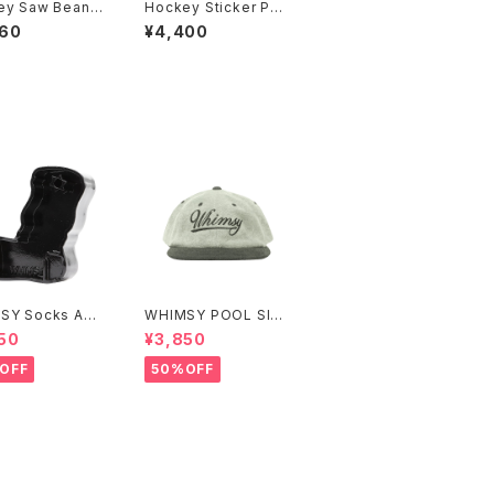
ey Saw Beanie
Hockey Sticker Pac
k Holiday 24
360
¥4,400
SY Socks Ash
WHIMSY POOL SIDE
CAP
50
¥3,850
OFF
50%OFF