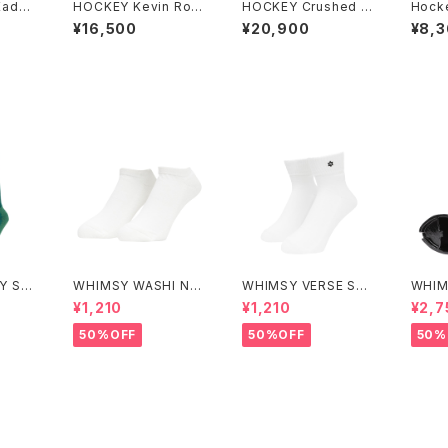
Kado
HOCKEY Kevin Rodr
HOCKEY Crushed H
Hock
s Ben
igues Temperature
oodie ブラック
レッド
¥16,500
¥20,900
¥8,
ンチ ホ
s 8.25インチ ホッキー
ボード
スケートボード ケビン・
ロドリゲス
Y SO
WHIMSY WASHI NO
WHIMSY VERSE SO
WHIM
SHOW SOCKS
CKS
Tray
¥1,210
¥1,210
¥2,7
50%OFF
50%OFF
50%