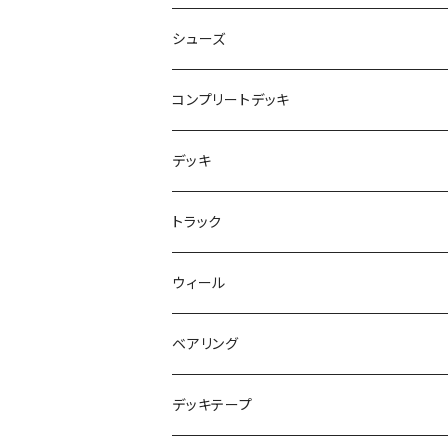
NBD CUSTOMIZED
シューズ
USED ITEM
キッズシューズ
コンプリートデッキ
Tシャツ
NIKE SB ORANGE LABEL/ISO
HI5のパーツセット
デッキ
パンツ
NIKE SB ISHOD2
エントリーモデルコンプリート
7インチ
トラック
キャップ
NIKE SB PS8
7.7インチ
7.2インチ
ウィール
アウター
NIKE SB DUNK
8インチ
7.3インチ
ベアリング
シャツ
NM933
8.2インチ
7.5インチ
デッキテープ