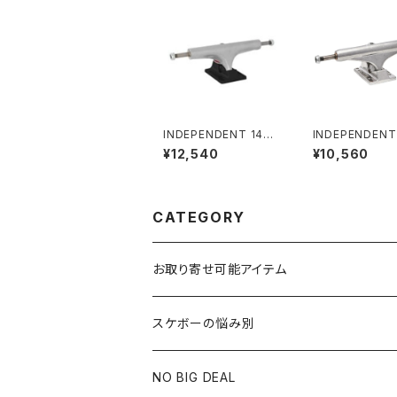
INDEPENDENT 146
INDEPENDENT
HOLLOW SILVER/AN
STAGE 11 POL
¥12,540
¥10,560
O BLACK STANDAR
MID SKATEBO
D TRUCKS(STAGE4)
TRUCKS イン
インディペンデント 146
デント 129 ステー
ホロー シルバー/アノ ブ
ポリッシュド ミッ
ラック スタンダード トラ
ートボード トラッ
CATEGORY
ック（ステージ 4）
お取り寄せ可能アイテム
スケボーの悩み別
膝や腰が痛い
NO BIG DEAL