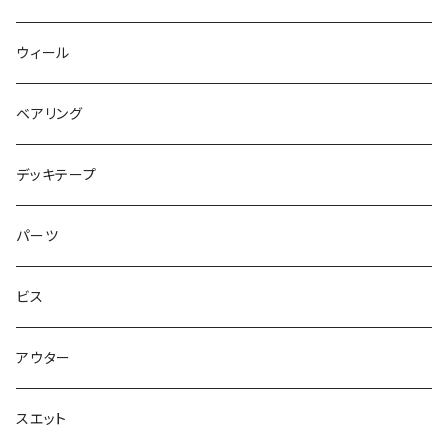
キャップ
NIKE SB PS8
7.7インチ
7.2インチ
ウィール
アウター
NIKE SB DUNK
8インチ
7.3インチ
ベアリング
シャツ
NM933
8.2インチ
7.5インチ
デッキテープ
トップス
ゴツいシューズ最高！
7.7インチ
パーツ
スエット
Small Shoes
7.8インチ
ビス
ソックス
7.9インチ
アウター
アンダーウェア
8インチ
スエット