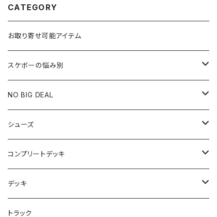
CATEGORY
お取り寄せ可能アイテム
スケボーの悩み別
膝や腰が痛い
NO BIG DEAL
NBD CUSTOMIZED
シューズ
USED ITEM
キッズシューズ
コンプリートデッキ
Tシャツ
NIKE SB ORANGE LABEL/ISO
HI5のパーツセット
デッキ
パンツ
NIKE SB ISHOD2
エントリーモデルコンプリート
7インチ
トラック