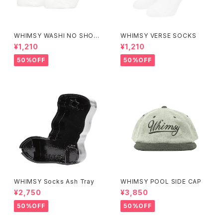
WHIMSY WASHI NO SHOW
WHIMSY VERSE SOCKS
SOCKS
¥1,210
¥1,210
50%OFF
50%OFF
WHIMSY Socks Ash Tray
WHIMSY POOL SIDE CAP
¥2,750
¥3,850
50%OFF
50%OFF