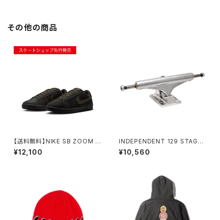
その他の商品
【送料無料】NIKE SB ZOOM T
INDEPENDENT 129 STAGE
ENNIS CLASSIC DEEP PEW
11 POLISHED MID SKATEB
¥12,100
¥10,560
TER ナイキエスビー ズーム テ
OARD TRUCKS インディペン
ニスクラシック ディープピュータ
デント 129 ステージ 11 ポリッシ
ー/ミディアムオリーブ
ュド ミッド スケートボード トラッ
ク