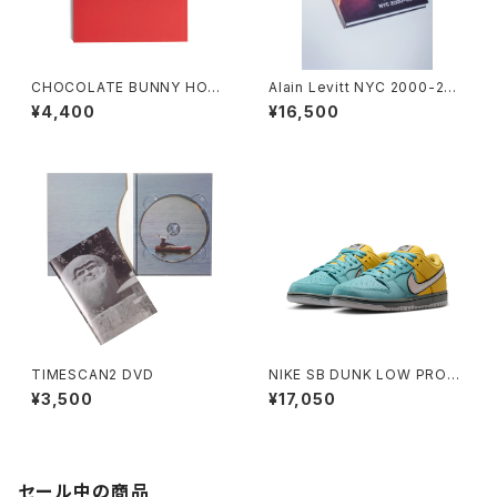
CHOCOLATE BUNNY HOP
Alain Levitt NYC 2000-200
ZINE
5 Book Second Edition
¥4,400
¥16,500
TIMESCAN2 DVD
NIKE SB DUNK LOW PRO
"MUNI" Small Size
¥3,500
¥17,050
セール中の商品