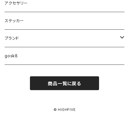
9インチ
アクセサリー
9.2インチ
ステッカー
10インチ
ブランド
ファンシェイプ
HIGHFIVE
gosk8
RELOCATION
DBX
NIKE SB
商品一覧に戻る
MELLOW CONCAVE LOVERS CLUB
NIKE SB ISHOD COLLECTION
VANS
DISQUALIFYING FOUL
ISHOD TENNIS BALL COLLECTION
ANTI HERO
© HIGHFIVE
NIKE SB FC COLLECTION
GIRL