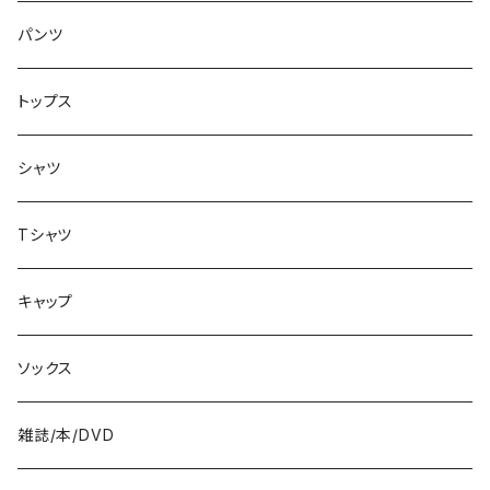
アクセサリー
8.1インチ
パンツ
シューズ
8.2インチ
トップス
バッグ
8.3インチ
シャツ
8.4インチ
Tシャツ
8.5インチ
キャップ
8.6インチ
ソックス
8.7インチ
雑誌/本/DVD