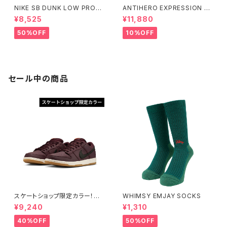
NIKE SB DUNK LOW PRO
ANTIHERO EXPRESSION C
"MUNI" Small Size
hris Johanson Victor Pelle
¥8,525
¥11,880
grin 8.06インチ アンタイヒー
ロー エクスプレッション
50%OFF
10%OFF
セール中の商品
スケートショップ限定カラー！NI
WHIMSY EMJAY SOCKS
KE SB DUNK LOW PRO ISO
¥9,240
¥1,310
BURGUNDY CRUSH
40%OFF
50%OFF