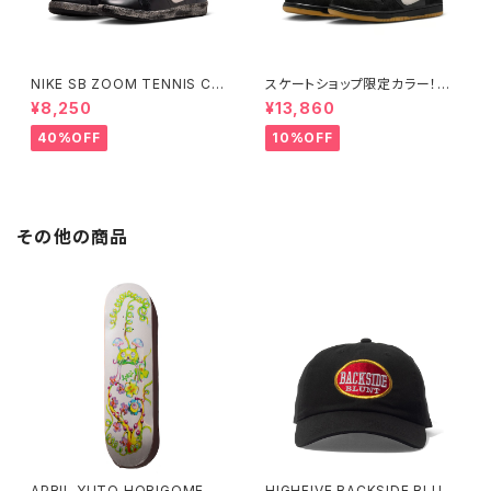
NIKE SB ZOOM TENNIS CL
スケートショップ限定カラー！NI
ASSIC QS "RASSVET" ナイ
KE SB DUNK LOW PRO BLA
¥8,250
¥13,860
キエスビー ズーム テニスクラシ
CK/WHITE/GUM
ック ラスベート Small Size
40%OFF
10%OFF
その他の商品
APRIL YUTO HORIGOME E
HIGHFIVE BACKSIDE BLUN