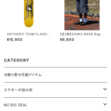
ANTIHERO TEAM CLASSIC
【全2色】SHAKA WEAR Bagg
EAGLE (KIDS SIZE) 7.3イン
y Plaid Short シャカウェア バ
¥15,950
¥8,800
チ BBSプレス チーム クラシック
ギー プレイド チェック ショーツ
イーグル (キッズサイズ)
CATEGORY
お取り寄せ可能アイテム
スケボーの悩み別
膝や腰が痛い
NO BIG DEAL