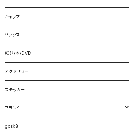
8.5インチ
キャップ
8.6インチ
ソックス
8.7インチ
雑誌/本/DVD
9インチ
アクセサリー
9.2インチ
ステッカー
10インチ
ブランド
ファンシェイプ
HIGHFIVE
gosk8