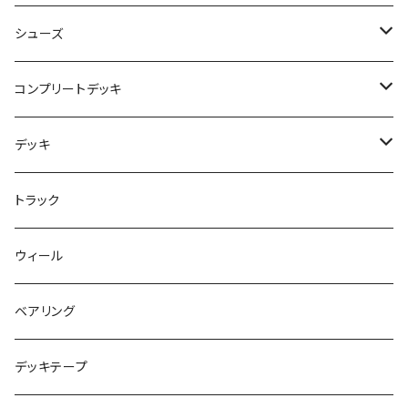
NBD CUSTOMIZED
シューズ
USED ITEM
キッズシューズ
コンプリートデッキ
Tシャツ
NIKE SB ORANGE LABEL/ISO
HI5のパーツセット
デッキ
パンツ
NIKE SB ISHOD2
エントリーモデルコンプリート
7インチ
トラック
キャップ
NIKE SB PS8
7.7インチ
7.2インチ
ウィール
アウター
NIKE SB DUNK
8インチ
7.3インチ
ベアリング
シャツ
NM933
8.2インチ
7.5インチ
デッキテープ