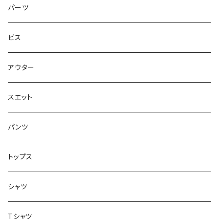
トップス
ゴツいシューズ最高！
7.7インチ
パーツ
スエット
Small Shoes
7.8インチ
ビス
ソックス
7.9インチ
アウター
アンダーウェア
8インチ
スエット
アクセサリー
8.1インチ
パンツ
シューズ
8.2インチ
トップス
バッグ
8.3インチ
シャツ
8.4インチ
Tシャツ