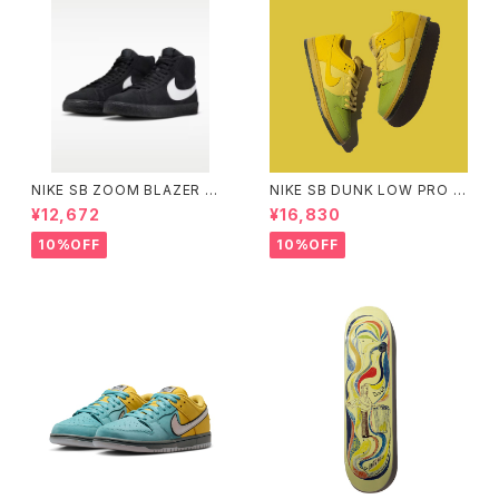
NIKE SB ZOOM BLAZER MI
NIKE SB DUNK LOW PRO W
D ブラック/ブラック/ブラック/ホ
C SAFFRON QUARTZ ナイキ
¥12,672
¥16,830
ワイト ナイキエスビー ズーム ブ
エスビー ダンク ロー プロ サフ
レーザー ミッド
ラン クォーツ
10%OFF
10%OFF