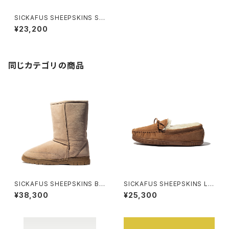
SICKAFUS SHEEPSKINS Sk
uffies Slippers
¥23,200
同じカテゴリの商品
SICKAFUS SHEEPSKINS BO
SICKAFUS SHEEPSKINS La
OT
ce Moccasins
¥38,300
¥25,300