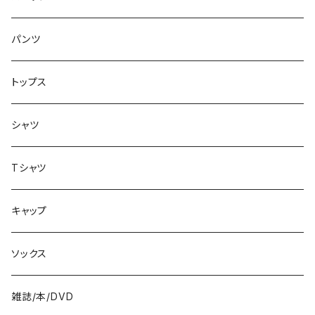
アクセサリー
8.1インチ
パンツ
シューズ
8.2インチ
トップス
バッグ
8.3インチ
シャツ
8.4インチ
Tシャツ
8.5インチ
キャップ
8.6インチ
ソックス
8.7インチ
雑誌/本/DVD