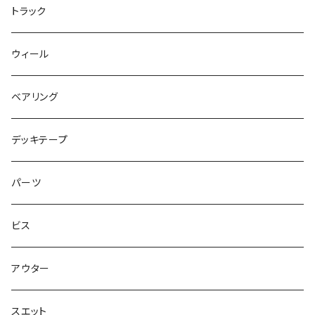
パンツ
NIKE SB ISHOD2
エントリーモデルコンプリート
7インチ
トラック
キャップ
NIKE SB PS8
7.7インチ
7.2インチ
ウィール
アウター
NIKE SB DUNK
8インチ
7.3インチ
ベアリング
シャツ
NM933
8.2インチ
7.5インチ
デッキテープ
トップス
ゴツいシューズ最高！
7.7インチ
パーツ
スエット
Small Shoes
7.8インチ
ビス
ソックス
7.9インチ
アウター
アンダーウェア
8インチ
スエット