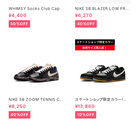
WHIMSY Socks Club Cap
NIKE SB BLAZER LOW PRO
GT BLACK/BLACK ナイキエ
¥4,400
¥6,270
スビー ブレーザー ロー ブラッ
ク
50%OFF
40%OFF
NIKE SB ZOOM TENNIS CL
スケートショップ限定カラー！NI
ASSIC QS "RASSVET" ナイ
KE SB DUNK LOW PRO BLA
¥8,250
¥13,860
キエスビー ズーム テニスクラシ
CK/WHITE/GUM
ック ラスベート Small Size
40%OFF
10%OFF