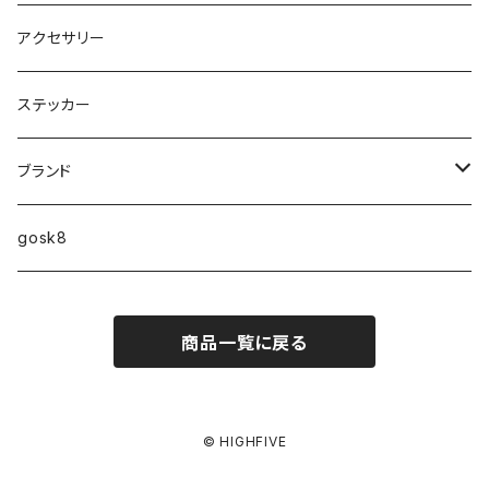
9インチ
アクセサリー
9.2インチ
ステッカー
10インチ
ブランド
ファンシェイプ
HIGHFIVE
gosk8
RELOCATION
DBX
NIKE SB
商品一覧に戻る
MELLOW CONCAVE LOVERS CLUB
NIKE SB ISHOD COLLECTION
VANS
DISQUALIFYING FOUL
ISHOD TENNIS BALL COLLECTION
ANTI HERO
© HIGHFIVE