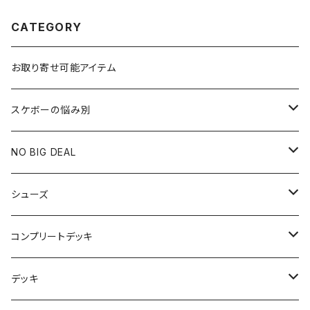
CATEGORY
お取り寄せ可能アイテム
スケボーの悩み別
膝や腰が痛い
NO BIG DEAL
NBD CUSTOMIZED
シューズ
USED ITEM
キッズシューズ
コンプリートデッキ
Tシャツ
NIKE SB ORANGE LABEL/ISO
HI5のパーツセット
デッキ