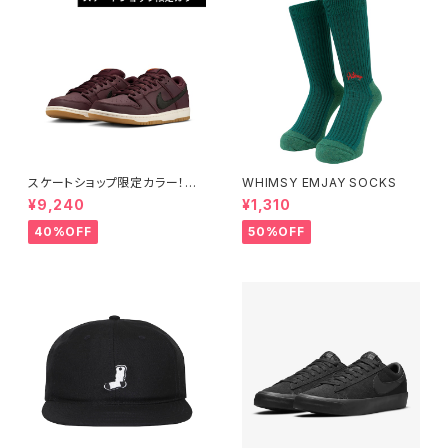
スケートショップ限定カラー！NI
WHIMSY EMJAY SOCKS
KE SB DUNK LOW PRO ISO
¥9,240
¥1,310
BURGUNDY CRUSH
40%OFF
50%OFF