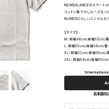
NEWBALANCEのスケートボ
コットン製で少しルーズなシル
NUMERICらしいミニマルな
【サイズ】
M：肩幅48cm/身幅52cm/着
L：肩幅50cm/身幅56cm/着
XL：肩幅52cm/身幅59cm/
2XL：肩幅54cm/身幅65cm
Internationa
Ad
日本国内