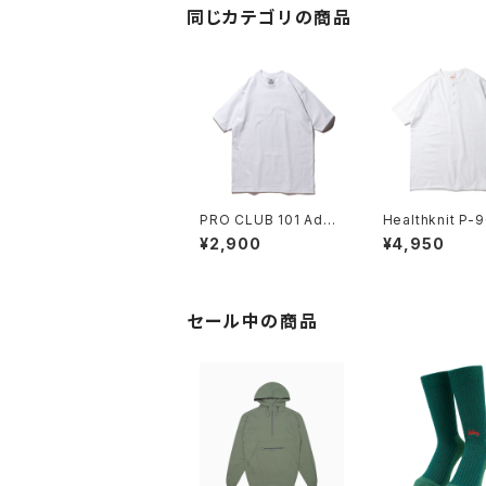
同じカテゴリの商品
PRO CLUB 101 Adult
Healthknit P-
Short Sleeve Heavy
P Henley Nec
¥2,900
¥4,950
Weight Tee プロクラ
ヘルスニット 1パ
ブ ヘビーウェイト
ンリーネック T
セール中の商品