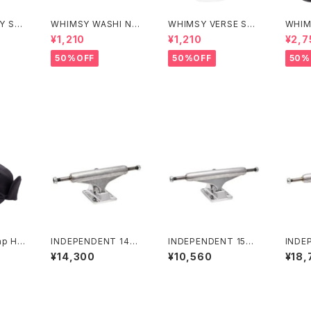
Y SO
WHIMSY WASHI NO
WHIMSY VERSE SO
WHIM
SHOW SOCKS
CKS
Tray
¥1,210
¥1,210
¥2,7
50%OFF
50%OFF
50%
ap Ha
INDEPENDENT 149
INDEPENDENT 159
INDE
STAGE 11 FORGED H
STAGE 11 POLISHED
STAG
¥14,300
¥10,560
¥18,
OLLOW SILVER STA
SKATEBOARD TRUC
ITAN
NDARD SKATEBOAR
KS インディペンデント
D SK
D TRUCKS インディペ
159 ステージ 11 ポリッ
UCK
ンデント 149 ステージ
シュド スケートボード
ント 1
11 フォージド ホロー シ
トラック
ォージ