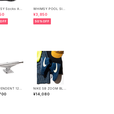
SY Socks Ash
WHIMSY POOL SIDE
CAP
50
¥3,850
OFF
50%OFF
PENDENT 129
NIKE SB ZOOM BLA
E 11 FORGED T
ZER MID COASTAL
700
¥14,080
IUM STANDAR
BLUE/PALE YELLOW
ATEBOARD TR
ナイキエスビー ズーム
S インディペンデ
ブレーザー ミッド コー
29 ステージ 11 フ
スタルブルー ペールイ
ド チタニウム ス
エロー