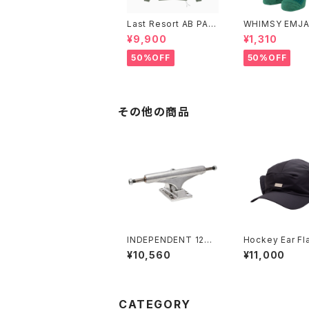
Last Resort AB PAC
WHIMSY EMJA
K ANORAK SAGE
CKS
¥9,900
¥1,310
50%OFF
50%OFF
その他の商品
INDEPENDENT 129
Hockey Ear Fl
STAGE 11 POLISHED
t
¥10,560
¥11,000
MID SKATEBOARD
TRUCKS インディペン
デント 129 ステージ 11
ポリッシュド ミッド スケ
ートボード トラック
CATEGORY