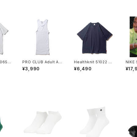
906S 1
PRO CLUB Adult A-
Healthknit 51022 マ
NIKE 
k TEE
Shirts 3枚入り プロク
ックスウェイトスエットラ
SEY 
¥3,990
¥6,490
¥17,
ック ヘ
ラブ タンクトップ 3P
グランTシャツ ヘルスニ
シャツ
ット