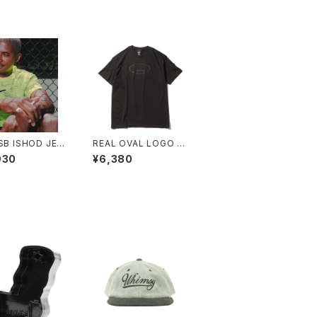
SB ISHOD JER
REAL OVAL LOGO T
TEE
EE ALL BLACK
930
¥6,380