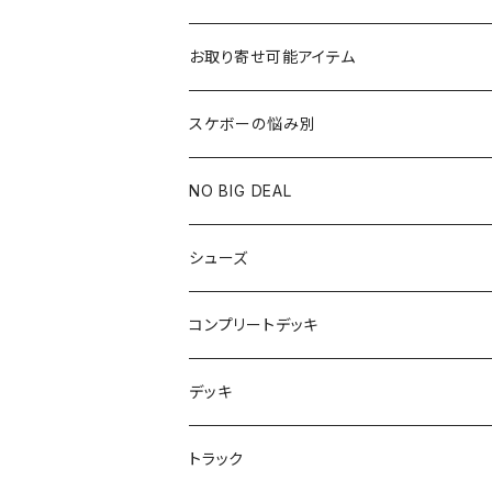
お取り寄せ可能アイテム
スケボーの悩み別
膝や腰が痛い
NO BIG DEAL
NBD CUSTOMIZED
シューズ
USED ITEM
キッズシューズ
コンプリートデッキ
Tシャツ
NIKE SB ORANGE LABEL/ISO
HI5のパーツセット
デッキ
パンツ
NIKE SB ISHOD2
エントリーモデルコンプリート
7インチ
トラック