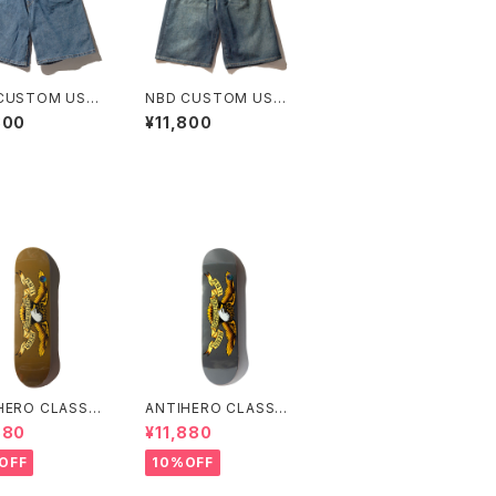
CUSTOM USE
NBD CUSTOM USE
I'S DENIM SH
D LEVI'S DENIM SH
800
¥11,800
D
ORT C
HERO CLASSIC
ANTIHERO CLASSIC
E 8.06インチ ア
EAGLE 8.25インチ ア
880
¥11,880
ヒーロー クラシッ
ンタイヒーロー クラシッ
ーグル
ク イーグル
OFF
10%OFF