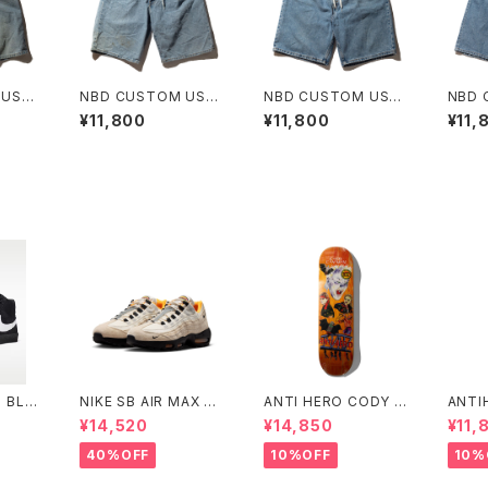
 USE
NBD CUSTOM USE
NBD CUSTOM USE
NBD 
M SH
D LEVI'S DENIM SH
D LEVI'S DENIM SH
D LEV
¥11,800
¥11,800
¥11,
ORT F
ORT E
ORT 
 BLA
NIKE SB AIR MAX 95
ANTI HERO CODY C
ANTI
ク/ブラ
WCP ナイキエスビー
HAPMAN STILL BELI
EAGL
¥14,520
¥14,850
¥11,
ワイト
エアマックス フットボー
EVE 8.32インチ アンタ
ンタイ
ズーム
ルコレクション Small
イヒーロー コディ チャ
ク イ
40%OFF
10%OFF
10%
ド
Size
ップマン スティル ビリ
ーブ