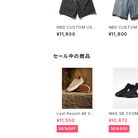
NBD CUSTOM USE
NBD CUSTOM
D LEVI'S DENIM SH
D LEVI'S DENI
¥11,800
¥11,800
ORT H
ORT G
セール中の商品
Last Resort AB VM0
NIKE SB ZOOM
01 LOW SAND/WHIT
ZER MID ブラッ
¥11,550
¥12,672
E
ック/ブラック/ホ
ナイキエスビー 
30%OFF
10%OFF
ブレーザー ミッ