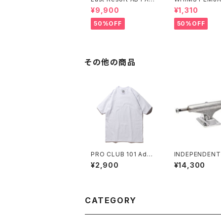
K ANORAK SAGE
CKS
¥9,900
¥1,310
50%OFF
50%OFF
その他の商品
PRO CLUB 101 Adult
INDEPENDENT
Short Sleeve Heavy
STAGE 11 FOR
¥2,900
¥14,300
Weight Tee プロクラ
OLLOW SILVE
ブ ヘビーウェイト
NDARD SKAT
D TRUCKS イ
ンデント 139 
11 フォージド ホ
CATEGORY
ルバー スタンダー
ケートボード ト