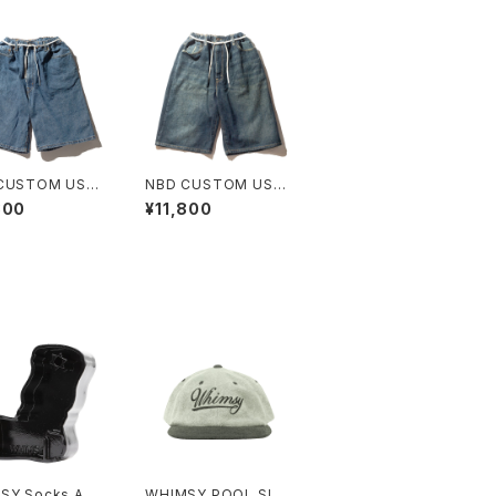
CUSTOM USE
NBD CUSTOM USE
I'S DENIM SH
D LEVI'S DENIM SH
800
¥11,800
D
ORT C
SY Socks Ash
WHIMSY POOL SIDE