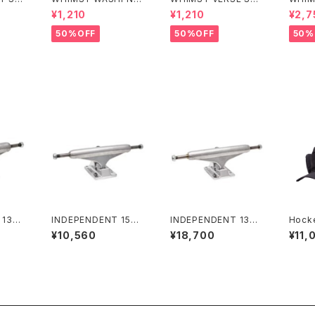
SHOW SOCKS
CKS
Tray
¥1,210
¥1,210
¥2,7
50%OFF
50%OFF
50%
 139
INDEPENDENT 159
INDEPENDENT 139
Hocke
GED H
STAGE 11 POLISHED
STAGE 11 FORGED T
t
¥10,560
¥18,700
¥11,
R STA
SKATEBOARD TRUC
ITANIUM STANDAR
EBOAR
KS インディペンデント
D SKATEBOARD TR
ンディペ
159 ステージ 11 ポリッ
UCKS インディペンデ
ステージ
シュド スケートボード
ント 139 ステージ 11 フ
ロー シ
トラック
ォージド チタニウム ス
ド ス
タンダード スケートボ
ラック
ード トラック