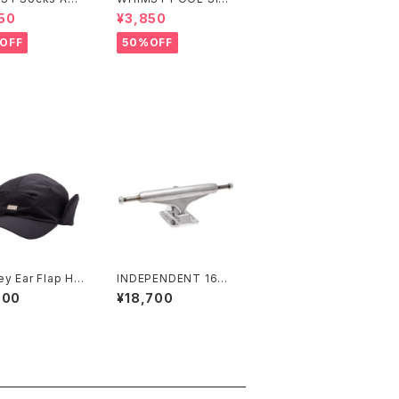
CAP
50
¥3,850
OFF
50%OFF
y Ear Flap Ha
INDEPENDENT 169
STAGE 11 FORGED T
000
¥18,700
ITANIUM STANDAR
D SKATEBOARD TR
UCKS インディペンデ
ント 169 ステージ 11 フ
ォージド チタニウム ス
タンダード スケートボ
ード トラック