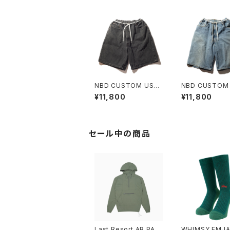
NBD CUSTOM USE
NBD CUSTOM
D LEVI'S DENIM SH
D LEVI'S DENI
¥11,800
¥11,800
ORT H
ORT G
セール中の商品
Last Resort AB PAC
WHIMSY EMJA