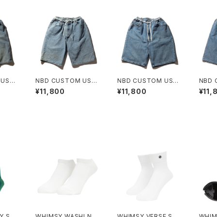
 USE
NBD CUSTOM USE
NBD CUSTOM USE
NBD 
M SH
D LEVI'S DENIM SH
D LEVI'S DENIM SH
D LEV
¥11,800
¥11,800
¥11,
ORT F
ORT E
ORT 
Y SO
WHIMSY WASHI NO
WHIMSY VERSE SO
WHIM