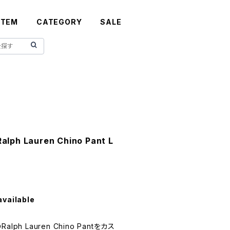
ITEM
CATEGORY
SALE
lph Lauren Chino Pant L
available
h Lauren Chino Pantをカス