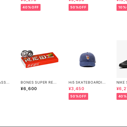
スワン
LACK ナイキエスビー
VE LOVERS CLUB C
K Sma
ト HM
ブレーザー ロー ブラッ
AP
40%OFF
50%OFF
10%
l Siz
ク
ASSIC
BONES SUPER RED
Hi5 SKATEBOARDIN
NIKE
ンチ ア
S SKATEBOARD BEA
G ABOVE THE RIM C
W PR
¥6,600
¥3,450
¥6,2
クラシッ
RINGS ボーンズ スー
AP
LAC
パーレッズ スケートボ
ブレー
50%OFF
40%
ード ベアリング
ク