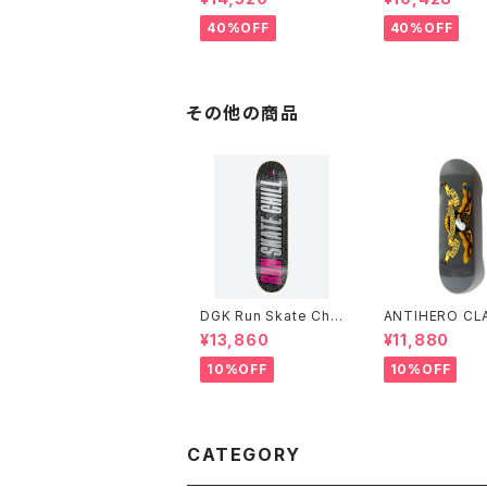
エアマックス フットボー
ビー エアフォー
ルコレクション Small
フラックス ウィー
40%OFF
40%OFF
Size
8517-200 Smal
e
その他の商品
DGK Run Skate Chill
ANTIHERO CL
Stevie 7.9インチ
EAGLE 8.25イ
¥13,860
¥11,880
ンタイヒーロー 
ク イーグル
10%OFF
10%OFF
CATEGORY