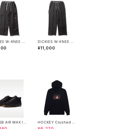
IES W-KNEE W
DICKIES W-KNEE W
PANT NBD CU
ORK PANT NBD CU
000
¥11,000
 C
STOM D
SB AIR MAX IS
HOCKEY Crushed H
2 BLACK/BLAC
oodie ブラック
860
¥6,270