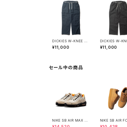
DICKIES W-KNEE W
DICKIES W-KN
ORK PANT NBD CU
ORK PANT NB
¥11,000
¥11,000
STOM B
STOM B
セール中の商品
NIKE SB AIR MAX 95
NIKE SB AIR 
WCP ナイキエスビー
1 "FLAX" ナイ
¥14,520
¥10,428