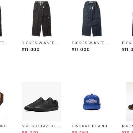
EE W
DICKIES W-KNEE W
DICKIES W-KNEE W
DICK
D CU
ORK PANT NBD CU
ORK PANT NBD CU
ORK 
¥11,000
¥11,000
¥11,
STOM E
STOM F
STOM
FORCE
NIKE SB BLAZER LO
Hi5 SKATEBOARDIN
NIKE 
キ エス
W PRO GT BLACK/B
G MELLOW CONCA
HOD 
¥6,270
¥3,450
¥13,