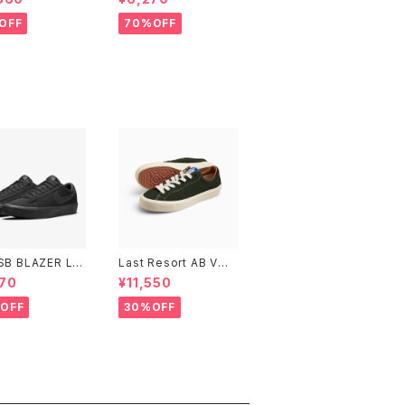
ll Size
OFF
70%OFF
 SB BLAZER LO
Last Resort AB VM0
O GT BLACK/B
03 LO OLIVE/WHITE
70
¥11,550
K ナイキエスビー
ザー ロー ブラッ
OFF
30%OFF