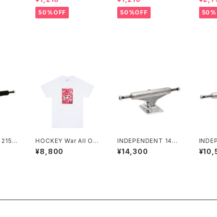
50%OFF
50%OFF
50%
215 S
HOCKEY War All Ov
INDEPENDENT 144
INDE
CK T
er Tee ホワイト
STAGE 11 FORGED H
STAG
¥8,800
¥14,300
¥10,
4) イ
OLLOW SILVER STA
SKAT
15 ス
NDARD SKATEBOAR
KS 
ク トラ
D TRUCKSインディペ
139 
）
ンデント 144 ステージ
シュド
11 フォージド ホロー シ
トラッ
ルバー スタンダード ス
ケートボード トラック