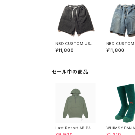
NBD CUSTOM USE
NBD CUSTOM
D LEVI'S DENIM SH
D LEVI'S DENI
¥11,800
¥11,800
ORT H
ORT G
セール中の商品
Last Resort AB PAC
WHIMSY EMJA
K ANORAK SAGE
CKS
¥9,900
¥1,310