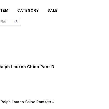
ITEM
CATEGORY
SALE
lph Lauren Chino Pant D
h Lauren Chino Pantをカス