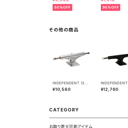
50%OFF
50%OFF
その他の商品
INDEPENDENT 129
INDEPENDENT 
STAGE 11 POLISHED
TANDARD BLA
¥10,560
¥12,760
MID SKATEBOARD
RUCKS(STAGE
TRUCKS インディペン
ンディペンデント 2
デント 129 ステージ 11
タンダード ブラッ
ポリッシュド ミッド スケ
ック（ステージ 4
ートボード トラック
CATEGORY
お取り寄せ可能アイテム