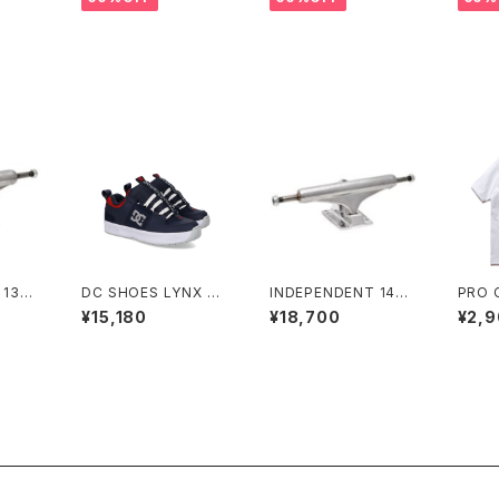
 139
DC SHOES LYNX O
INDEPENDENT 144
PRO C
GED H
G NAVY/RED
STAGE 11 FORGED T
Short
¥15,180
¥18,700
¥2,
R STA
ITANIUM STANDAR
Weig
EBOAR
D SKATEBOARD TR
ブ ヘ
ンディペ
UCKS インディペンデ
ステージ
ント 144 ステージ 11 フ
ロー シ
ォージド チタニウム ス
ド ス
タンダード スケートボ
ラック
ード トラック