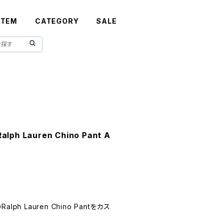
ITEM
CATEGORY
SALE
lph Lauren Chino Pant A
h Lauren Chino Pantをカス