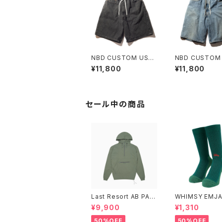
NBD CUSTOM USE
NBD CUSTOM
D LEVI'S DENIM SH
D LEVI'S DENI
¥11,800
¥11,800
ORT H
ORT G
セール中の商品
Last Resort AB PAC
WHIMSY EMJA
K ANORAK SAGE
CKS
¥9,900
¥1,310
50%OFF
50%OFF