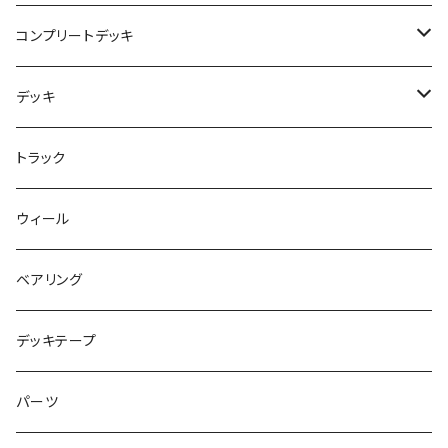
USED ITEM
キッズシューズ
コンプリートデッキ
Tシャツ
NIKE SB ORANGE LABEL/ISO
HI5のパーツセット
デッキ
パンツ
NIKE SB ISHOD2
エントリーモデルコンプリート
7インチ
トラック
キャップ
NIKE SB PS8
7.7インチ
7.2インチ
ウィール
アウター
NIKE SB DUNK
8インチ
7.3インチ
ベアリング
シャツ
NM933
8.2インチ
7.5インチ
デッキテープ
トップス
ゴツいシューズ最高！
7.7インチ
パーツ