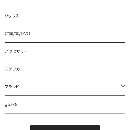
8.6インチ
ソックス
8.7インチ
雑誌/本/DVD
9インチ
アクセサリー
9.2インチ
ステッカー
10インチ
ブランド
ファンシェイプ
HIGHFIVE
gosk8
RELOCATION
DBX
NIKE SB