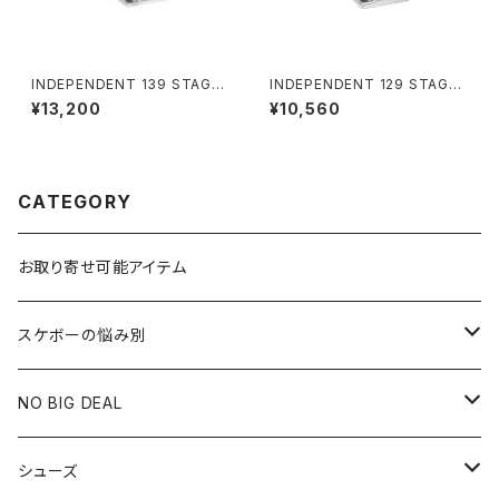
INDEPENDENT 139 STAGE
INDEPENDENT 129 STAGE
11 FORGED HOLLOW MID S
11 POLISHED SKATEBOARD
¥13,200
¥10,560
ILVER SKATEBOARD TRUC
TRUCKS インディペンデント 1
KS インディペンデント 139 ス
29 ステージ 11 ポリッシュド ス
テージ 11 フォージド ホロー ミ
ケートボード トラック
ッド シルバー スケートボード ト
ラック
CATEGORY
お取り寄せ可能アイテム
スケボーの悩み別
膝や腰が痛い
NO BIG DEAL
NBD CUSTOMIZED
シューズ