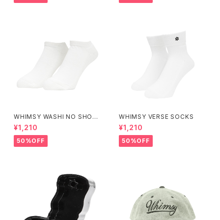
WHIMSY WASHI NO SHOW
WHIMSY VERSE SOCKS
SOCKS
¥1,210
¥1,210
50%OFF
50%OFF