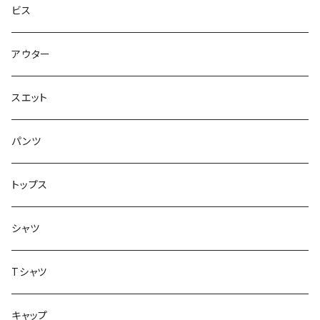
スエット
Small Shoes
7.8インチ
ビス
ソックス
7.9インチ
アウター
アンダーウェア
8インチ
スエット
アクセサリー
8.1インチ
パンツ
シューズ
8.2インチ
トップス
バッグ
8.3インチ
シャツ
8.4インチ
Tシャツ
8.5インチ
キャップ