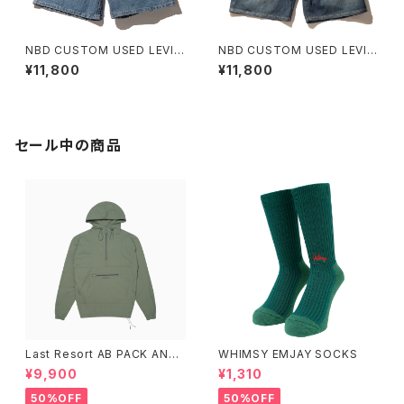
NBD CUSTOM USED LEVI'S
NBD CUSTOM USED LEVI'S
DENIM SHORT D
DENIM SHORT C
¥11,800
¥11,800
セール中の商品
Last Resort AB PACK ANO
WHIMSY EMJAY SOCKS
RAK SAGE
¥9,900
¥1,310
50%OFF
50%OFF