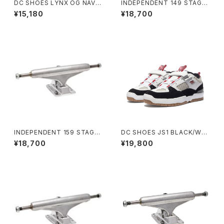
DC SHOES LYNX OG NAVY/
INDEPENDENT 149 STAGE
RED
11 FORGED TITANIUM STA
¥15,180
¥18,700
NDARD SKATEBOARD TRU
CKS インディペンデント 149 ス
テージ 11 フォージド チタニウム
スタンダード スケートボード ト
ラック
INDEPENDENT 159 STAGE
DC SHOES JS1 BLACK/WHI
11 FORGED TITANIUM STA
TE/RED
¥18,700
¥19,800
NDARD SKATEBOARD TRU
CKS インディペンデント 159 ス
テージ 11 フォージド チタニウム
スタンダード スケートボード ト
ラック