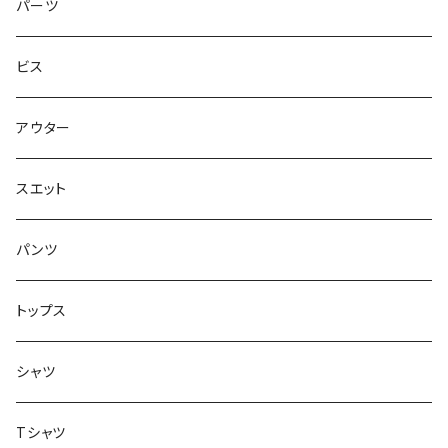
トップス
ゴツいシューズ最高！
7.7インチ
パーツ
スエット
Small Shoes
7.8インチ
ビス
ソックス
7.9インチ
アウター
アンダーウェア
8インチ
スエット
アクセサリー
8.1インチ
パンツ
シューズ
8.2インチ
トップス
バッグ
8.3インチ
シャツ
8.4インチ
Tシャツ