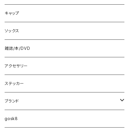
8.5インチ
キャップ
8.6インチ
ソックス
8.7インチ
雑誌/本/DVD
9インチ
アクセサリー
9.2インチ
ステッカー
10インチ
ブランド
ファンシェイプ
HIGHFIVE
gosk8