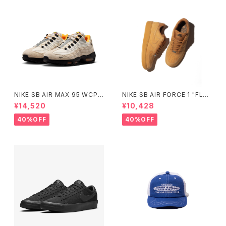
NIKE SB AIR MAX 95 WCP
NIKE SB AIR FORCE 1 "FLA
ナイキエスビー エアマックス フ
X" ナイキ エスビー エアフォー
¥14,520
¥10,428
ットボールコレクション Small
スワン フラックス ウィート HM8
Size
517-200 Small Size
40%OFF
40%OFF