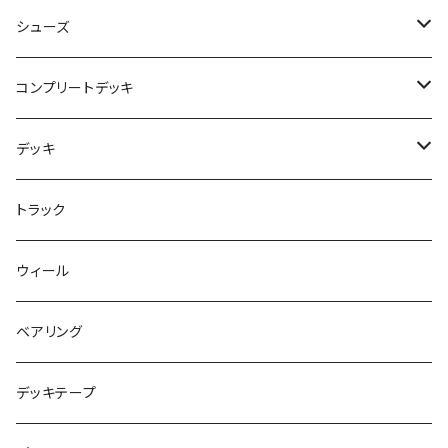
NBD CUSTOMIZED
シューズ
USED ITEM
キッズシューズ
コンプリートデッキ
Tシャツ
NIKE SB ORANGE LABEL/ISO
HI5のパーツセット
デッキ
パンツ
NIKE SB ISHOD2
エントリーモデルコンプリート
7インチ
トラック
キャップ
NIKE SB PS8
7.7インチ
7.2インチ
ウィール
アウター
NIKE SB DUNK
8インチ
7.3インチ
ベアリング
シャツ
NM933
8.2インチ
7.5インチ
デッキテープ