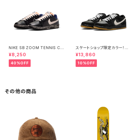
NIKE SB ZOOM TENNIS CL
スケートショップ限定カラー！NI
ASSIC QS "RASSVET" ナイ
KE SB DUNK LOW PRO BLA
¥8,250
¥13,860
キエスビー ズーム テニスクラシ
CK/WHITE/GUM
ック ラスベート Small Size
40%OFF
10%OFF
その他の商品