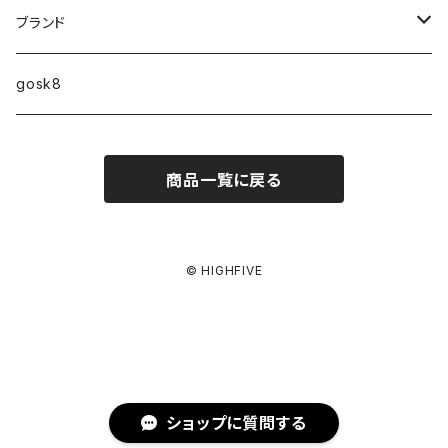
10インチ
ブランド
ファンシェイプ
HIGHFIVE
gosk8
RELOCATION
DBX
NIKE SB
商品一覧に戻る
MELLOW CONCAVE LOVERS CLUB
NIKE SB ISHOD COLLECTION
VANS
DISQUALIFYING FOUL
ISHOD TENNIS BALL COLLECTION
ANTI HERO
© HIGHFIVE
NIKE SB FC COLLECTION
GIRL
BLAZER MID
CHOCOLATE
ショップに質問する