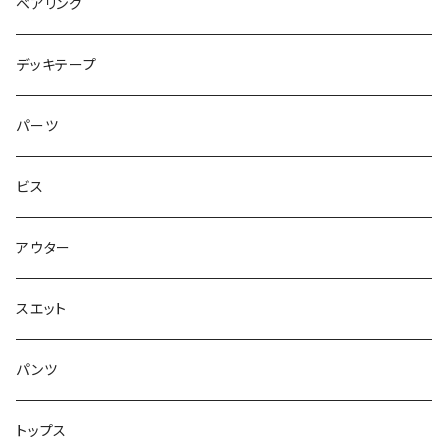
アウター
NIKE SB DUNK
8インチ
7.3インチ
ベアリング
シャツ
NM933
8.2インチ
7.5インチ
デッキテープ
トップス
ゴツいシューズ最高！
7.7インチ
パーツ
スエット
Small Shoes
7.8インチ
ビス
ソックス
7.9インチ
アウター
アンダーウェア
8インチ
スエット
アクセサリー
8.1インチ
パンツ
シューズ
8.2インチ
トップス