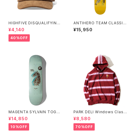
HIGHFIVE DISQUALIFYING
ANTIHERO TEAM CLASSIC
FOUL CAP TAN
EAGLE (KIDS SIZE) 7.3イン
¥4,140
¥15,950
チ BBSプレス チーム クラシック
イーグル (キッズサイズ)
40%OFF
MAGENTA SYLVAIN TOGNE
PARK DELI Windows Classi
LLI GUEST BOARD 8.25イン
c Rugby Hoodie
¥14,850
¥8,580
チ
10%OFF
70%OFF