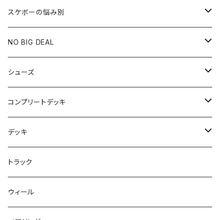
スケボーの悩み別
膝や腰が痛い
NO BIG DEAL
NBD CUSTOMIZED
シューズ
USED ITEM
キッズシューズ
コンプリートデッキ
Tシャツ
NIKE SB ORANGE LABEL/ISO
HI5のパーツセット
デッキ
パンツ
NIKE SB ISHOD2
エントリーモデルコンプリート
7インチ
トラック
キャップ
NIKE SB PS8
7.7インチ
7.2インチ
ウィール