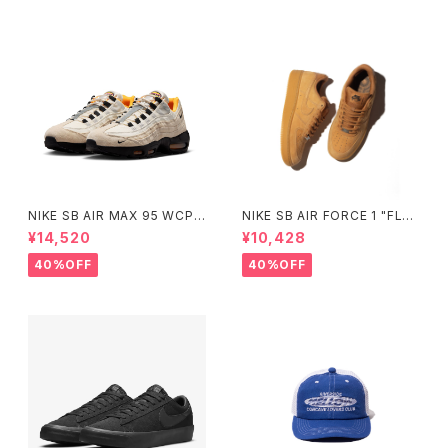
NIKE SB AIR MAX 95 WCP
NIKE SB AIR FORCE 1 "FLA
ナイキエスビー エアマックス フ
X" ナイキ エスビー エアフォー
¥14,520
¥10,428
ットボールコレクション Small
スワン フラックス ウィート HM8
Size
517-200 Small Size
40%OFF
40%OFF