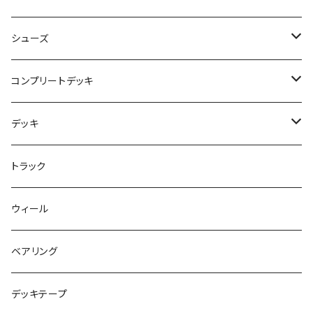
NBD CUSTOMIZED
シューズ
USED ITEM
キッズシューズ
コンプリートデッキ
Tシャツ
NIKE SB ORANGE LABEL/ISO
HI5のパーツセット
デッキ
パンツ
NIKE SB ISHOD2
エントリーモデルコンプリート
7インチ
トラック
キャップ
NIKE SB PS8
7.7インチ
7.2インチ
ウィール
アウター
NIKE SB DUNK
8インチ
7.3インチ
ベアリング
シャツ
NM933
8.2インチ
7.5インチ
デッキテープ