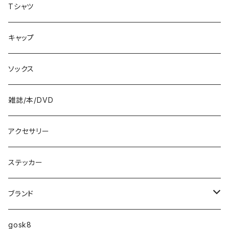
8.4インチ
Tシャツ
8.5インチ
キャップ
8.6インチ
ソックス
8.7インチ
雑誌/本/DVD
9インチ
アクセサリー
9.2インチ
ステッカー
10インチ
ブランド
ファンシェイプ
HIGHFIVE
gosk8