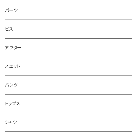
トップス
ゴツいシューズ最高！
7.7インチ
パーツ
スエット
Small Shoes
7.8インチ
ビス
ソックス
7.9インチ
アウター
アンダーウェア
8インチ
スエット
アクセサリー
8.1インチ
パンツ
シューズ
8.2インチ
トップス
バッグ
8.3インチ
シャツ