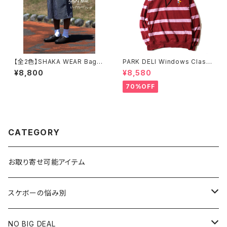
【全2色】SHAKA WEAR Bagg
PARK DELI Windows Classi
y Plaid Short シャカウェア バ
c Rugby Hoodie
¥8,800
¥8,580
ギー プレイド チェック ショーツ
70%OFF
CATEGORY
お取り寄せ可能アイテム
スケボーの悩み別
膝や腰が痛い
NO BIG DEAL