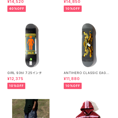
¥14,520
¥14,850
ットボールコレクション Small
アンタイヒーロー コディ チャッ
Size
プマン スティル ビリーブ
40%OFF
10%OFF
GIRL 93til 7.25インチ
ANTIHERO CLASSIC EAGLE
8.25インチ アンタイヒーロー
¥12,375
¥11,880
クラシック イーグル
10%OFF
10%OFF