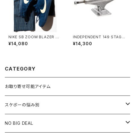
NIKE SB ZOOM BLAZER MI
INDEPENDENT 149 STAGE
D COASTAL BLUE/PALE YE
11 FORGED HOLLOW SILVE
¥14,080
¥14,300
LLOW ナイキエスビー ズーム
R STANDARD SKATEBOAR
ブレーザー ミッド コースタルブ
D TRUCKS インディペンデント
ルー ペールイエロー
149 ステージ 11 フォージド ホ
ロー シルバー スタンダード ス
ケートボード トラック
CATEGORY
お取り寄せ可能アイテム
スケボーの悩み別
膝や腰が痛い
NO BIG DEAL