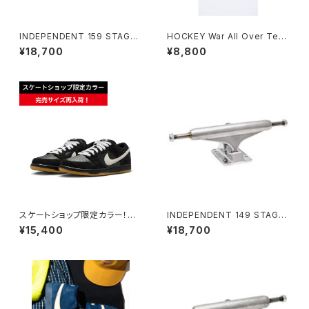
INDEPENDENT 159 STAGE
HOCKEY War All Over Tee
11 FORGED TITANIUM STA
ホワイト
¥18,700
¥8,800
NDARD SKATEBOARD TRU
CKS インディペンデント 159 ス
テージ 11 フォージド チタニウム
スタンダード スケートボード ト
ラック
スケートショップ限定カラー！NI
INDEPENDENT 149 STAGE
KE SB DUNK LOW PRO BLA
11 FORGED TITANIUM STA
¥15,400
¥18,700
CK/WHITE/GUM
NDARD SKATEBOARD TRU
CKS インディペンデント 149 ス
テージ 11 フォージド チタニウム
スタンダード スケートボード ト
ラック