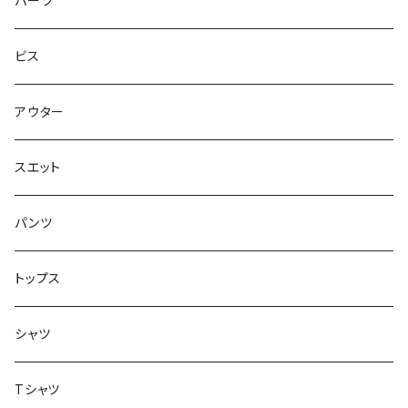
パーツ
スエット
Small Shoes
7.8インチ
ビス
ソックス
7.9インチ
アウター
アンダーウェア
8インチ
スエット
アクセサリー
8.1インチ
パンツ
シューズ
8.2インチ
トップス
バッグ
8.3インチ
シャツ
8.4インチ
Tシャツ