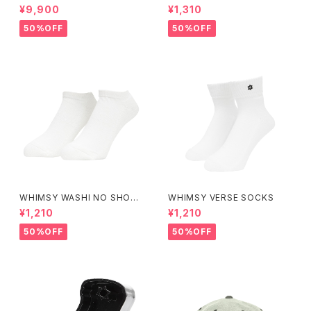
RAK SAGE
¥9,900
¥1,310
50%OFF
50%OFF
WHIMSY WASHI NO SHOW
WHIMSY VERSE SOCKS
SOCKS
¥1,210
¥1,210
50%OFF
50%OFF