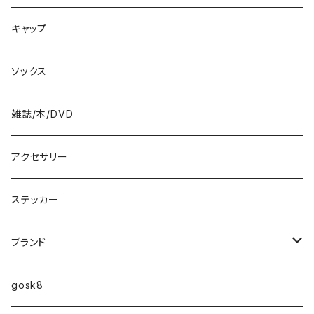
8.5インチ
キャップ
8.6インチ
ソックス
8.7インチ
雑誌/本/DVD
9インチ
アクセサリー
9.2インチ
ステッカー
10インチ
ブランド
ファンシェイプ
HIGHFIVE
gosk8