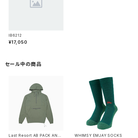
IB6212
¥17,050
セール中の商品
Last Resort AB PACK ANO
WHIMSY EMJAY SOCKS