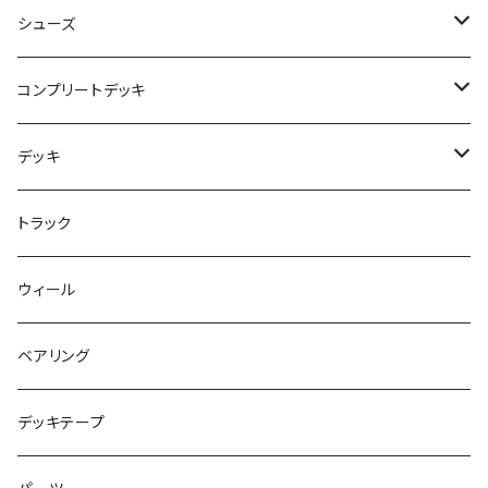
NBD CUSTOMIZED
シューズ
USED ITEM
キッズシューズ
コンプリートデッキ
Tシャツ
NIKE SB ORANGE LABEL/ISO
HI5のパーツセット
デッキ
パンツ
NIKE SB ISHOD2
エントリーモデルコンプリート
7インチ
トラック
キャップ
NIKE SB PS8
7.7インチ
7.2インチ
ウィール
アウター
NIKE SB DUNK
8インチ
7.3インチ
ベアリング
シャツ
NM933
8.2インチ
7.5インチ
デッキテープ
トップス
ゴツいシューズ最高！
7.7インチ