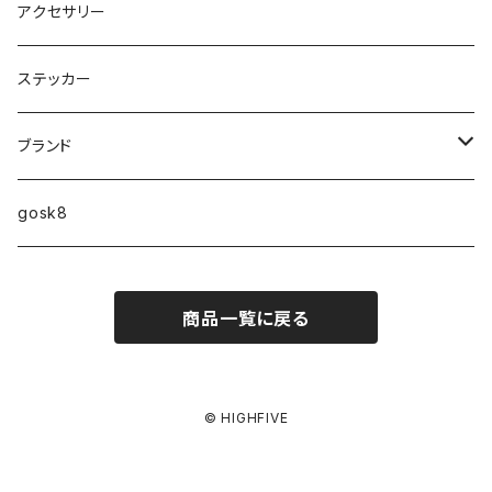
9インチ
アクセサリー
9.2インチ
ステッカー
10インチ
ブランド
ファンシェイプ
HIGHFIVE
gosk8
RELOCATION
DBX
NIKE SB
商品一覧に戻る
MELLOW CONCAVE LOVERS CLUB
NIKE SB ISHOD COLLECTION
VANS
DISQUALIFYING FOUL
ISHOD TENNIS BALL COLLECTION
ANTI HERO
© HIGHFIVE
NIKE SB FC COLLECTION
GIRL