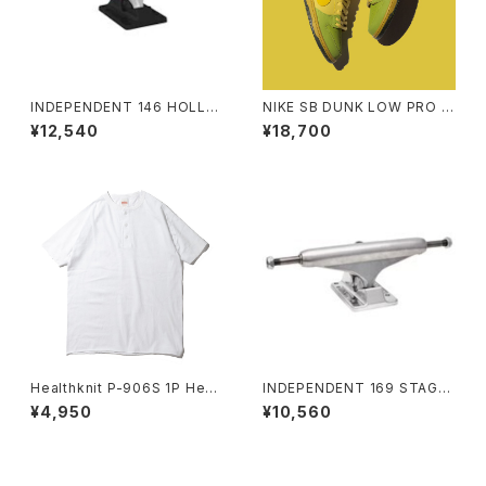
INDEPENDENT 146 HOLLO
NIKE SB DUNK LOW PRO W
W SILVER/ANO BLACK STA
C SAFFRON QUARTZ ナイキ
¥12,540
¥18,700
NDARD TRUCKS(STAGE4)
エスビー ダンク ロー プロ サフ
インディペンデント 146 ホロー
ラン クォーツ
シルバー/アノ ブラック スタンダ
ード トラック（ステージ 4）
Healthknit P-906S 1P Henl
INDEPENDENT 169 STAGE
ey Neck TEE ヘルスニット 1パ
11 POLISHED SKATEBOARD
¥4,950
¥10,560
ック ヘンリーネック Tシャツ
TRUCKS インディペンデント 1
69 ステージ 11 ポリッシュド ス
ケートボード トラック