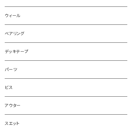
キャップ
NIKE SB PS8
7.7インチ
7.2インチ
ウィール
アウター
NIKE SB DUNK
8インチ
7.3インチ
ベアリング
シャツ
NM933
8.2インチ
7.5インチ
デッキテープ
トップス
ゴツいシューズ最高！
7.7インチ
パーツ
スエット
Small Shoes
7.8インチ
ビス
ソックス
7.9インチ
アウター
アンダーウェア
8インチ
スエット