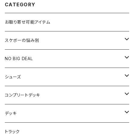
CATEGORY
お取り寄せ可能アイテム
スケボーの悩み別
膝や腰が痛い
NO BIG DEAL
NBD CUSTOMIZED
シューズ
USED ITEM
キッズシューズ
コンプリートデッキ
Tシャツ
NIKE SB ORANGE LABEL/ISO
HI5のパーツセット
デッキ
パンツ
NIKE SB ISHOD2
エントリーモデルコンプリート
7インチ
トラック