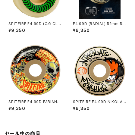
SPITFIRE F4 99D (O.G CLA
F4 99D (RADIAL) 52mm 53
SSIC) 52mm
mm
¥9,350
¥9,350
SPITFIRE F4 99D FABIANA I
SPITFIRE F4 99D NIKOLAI
NVASION (CONICAL FULL)
PIOMBO (CLASSIC) 52mm
¥9,350
¥9,350
53mm
セール中の商品