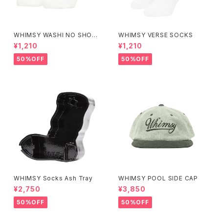
WHIMSY WASHI NO SHOW
WHIMSY VERSE SOCKS
SOCKS
¥1,210
¥1,210
50%OFF
50%OFF
WHIMSY Socks Ash Tray
WHIMSY POOL SIDE CAP
¥2,750
¥3,850
50%OFF
50%OFF