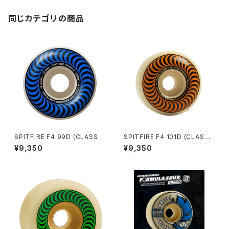
同じカテゴリの商品
SPITFIRE F4 99D (CLASSI
SPITFIRE F4 101D (CLASSI
C) 56mm
C) 53mm
¥9,350
¥9,350