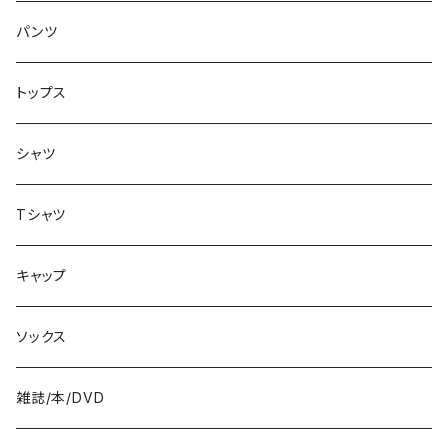
アクセサリー
8.1インチ
パンツ
シューズ
8.2インチ
トップス
バッグ
8.3インチ
シャツ
8.4インチ
Tシャツ
8.5インチ
キャップ
8.6インチ
ソックス
8.7インチ
雑誌/本/DVD