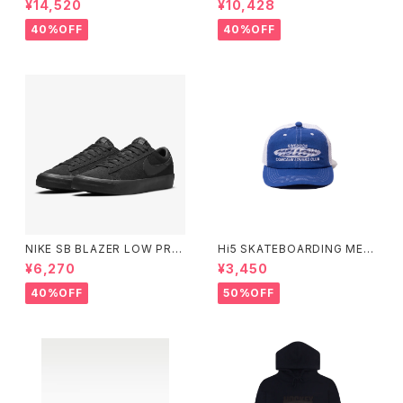
¥14,520
¥10,428
ットボールコレクション Small
スワン フラックス ウィート HM8
Size
517-200 Small Size
40%OFF
40%OFF
NIKE SB BLAZER LOW PRO
Hi5 SKATEBOARDING MELL
GT BLACK/BLACK ナイキエ
OW CONCAVE LOVERS CL
¥6,270
¥3,450
スビー ブレーザー ロー ブラッ
UB CAP
ク
40%OFF
50%OFF