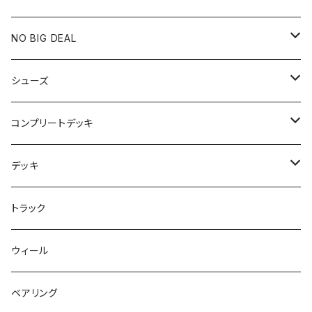
膝や腰が痛い
NO BIG DEAL
NBD CUSTOMIZED
シューズ
USED ITEM
キッズシューズ
コンプリートデッキ
Tシャツ
NIKE SB ORANGE LABEL/ISO
HI5のパーツセット
デッキ
パンツ
NIKE SB ISHOD2
エントリーモデルコンプリート
7インチ
トラック
キャップ
NIKE SB PS8
7.7インチ
7.2インチ
ウィール
アウター
NIKE SB DUNK
8インチ
7.3インチ
ベアリング