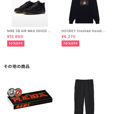
NIKE SB AIR MAX ISHOD 2
HOCKEY Crushed Hoodie
BLACK/BLACK Small Size
ブラック
¥13,860
¥6,270
10%OFF
70%OFF
その他の商品