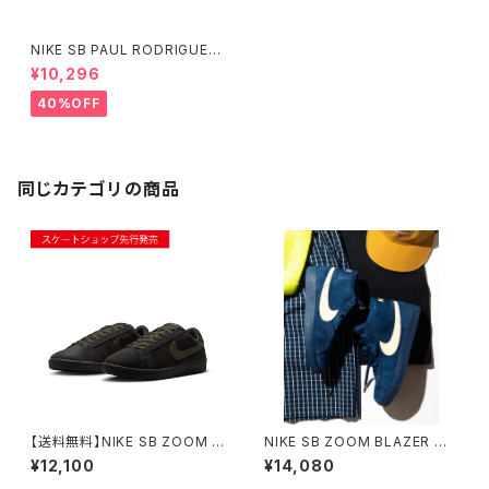
NIKE SB PAUL RODRIGUEZ
ZOOM AIR LOW QS Flint Gr
¥10,296
ey and Medium Grey ナイキ
エスビー ポール・ロドリゲス ズ
40%OFF
ームエアロー フリントグレー ミ
ディアムグレー
同じカテゴリの商品
【送料無料】NIKE SB ZOOM T
NIKE SB ZOOM BLAZER MI
ENNIS CLASSIC DEEP PEW
D COASTAL BLUE/PALE YE
¥12,100
¥14,080
TER ナイキエスビー ズーム テ
LLOW ナイキエスビー ズーム