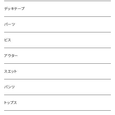
シャツ
NM933
8.2インチ
7.5インチ
デッキテープ
トップス
ゴツいシューズ最高！
7.7インチ
パーツ
スエット
Small Shoes
7.8インチ
ビス
ソックス
7.9インチ
アウター
アンダーウェア
8インチ
スエット
アクセサリー
8.1インチ
パンツ
シューズ
8.2インチ
トップス