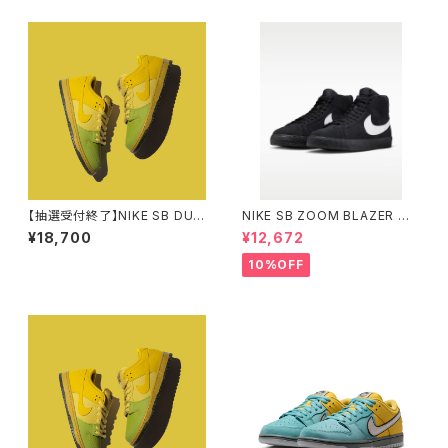
ニスクラシック ディープピュータ
ブレーザー ミッド コースタルブ
ー/ミディアムオリーブ
ルー ペールイエロー
【抽選受付終了】NIKE SB DUN
NIKE SB ZOOM BLAZER MI
K LOW PRO WC SAFFRON
D ブラック/ブラック/ブラック/ホ
¥18,700
¥12,672
QUARTZ ナイキエスビー ダン
ワイト ナイキエスビー ズーム ブ
ク ロー プロ サフラン クォーツ
レーザー ミッド
10%OFF