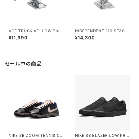
ACE TRUCK AF1 LOW Polis
INDEPENDENT 129 STAGE
hed 22
11 FORGED HOLLOW SILVE
¥11,990
¥14,300
R STANDARD SKATEBOAR
D TRUCKS インディペンデント
129 ステージ 11 フォージド ホ
ロー シルバー スタンダード ス
ケートボード トラック
セール中の商品
NIKE SB ZOOM TENNIS CL
NIKE SB BLAZER LOW PRO