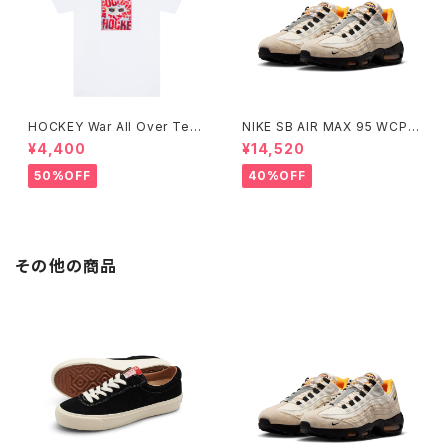
HOCKEY War All Over Tee
NIKE SB AIR MAX 95 WCP
ホワイト
ナイキエスビー エアマックス フ
¥4,400
¥14,520
ットボールコレクション Small
Size
50%OFF
40%OFF
その他の商品