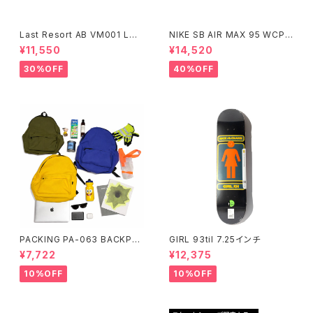
Last Resort AB VM001 LO
NIKE SB AIR MAX 95 WCP
W BLACK/WHITE
ナイキエスビー エアマックス フ
¥11,550
¥14,520
ットボールコレクション Small
Size
30%OFF
40%OFF
PACKING PA-063 BACKPA
GIRL 93til 7.25インチ
CK BLACK,OLIVE,BLUE,YEL
¥7,722
¥12,375
LOW
10%OFF
10%OFF