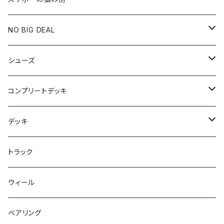
膝や腰が痛い
NO BIG DEAL
NBD CUSTOMIZED
シューズ
USED ITEM
キッズシューズ
コンプリートデッキ
Tシャツ
NIKE SB ORANGE LABEL/ISO
HI5のパーツセット
デッキ
パンツ
NIKE SB ISHOD2
エントリーモデルコンプリート
7インチ
トラック
キャップ
NIKE SB PS8
7.7インチ
7.2インチ
ウィール
アウター
NIKE SB DUNK
8インチ
7.3インチ
ベアリング