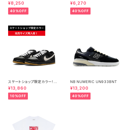
ASSIC QS "RASSVET" ナイ
GT BLACK/BLACK ナイキエ
¥8,250
¥6,270
キエスビー ズーム テニスクラシ
スビー ブレーザー ロー ブラッ
ック ラスベート Small Size
ク
40%OFF
40%OFF
スケートショップ限定カラー！NI
NB NUMERIC UN933BNT
KE SB DUNK LOW PRO BLA
¥13,860
¥13,200
CK/WHITE/GUM
10%OFF
40%OFF