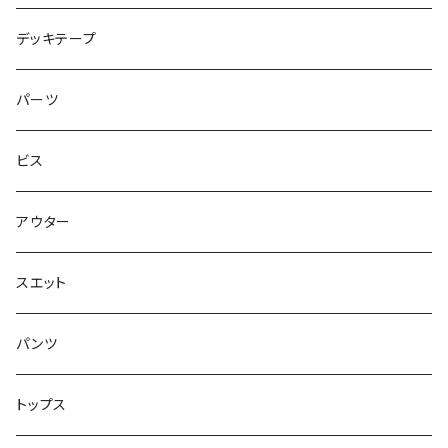
シャツ
NM933
8.2インチ
7.5インチ
デッキテープ
トップス
ゴツいシューズ最高！
7.7インチ
パーツ
スエット
Small Shoes
7.8インチ
ビス
ソックス
7.9インチ
アウター
アンダーウェア
8インチ
スエット
アクセサリー
8.1インチ
パンツ
シューズ
8.2インチ
トップス