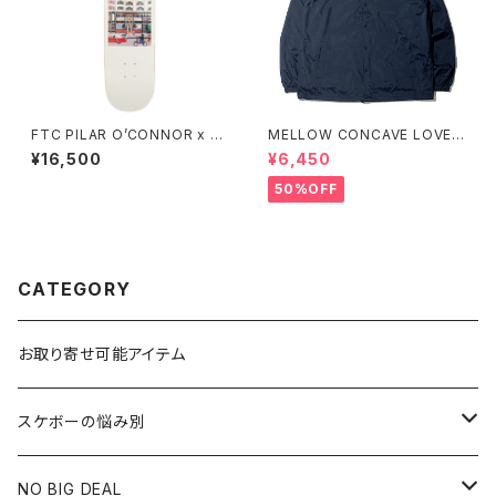
FTC PILAR O’CONNOR x F
MELLOW CONCAVE LOVER
TC DECK 8.5インチ エフティ
S CLUB COACH JACKET
¥16,500
¥6,450
ーシー ピラール オコナー エフ
ティーシー デッキ
50%OFF
CATEGORY
お取り寄せ可能アイテム
スケボーの悩み別
膝や腰が痛い
NO BIG DEAL