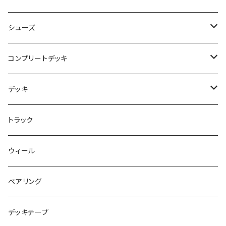
NBD CUSTOMIZED
シューズ
USED ITEM
キッズシューズ
コンプリートデッキ
Tシャツ
NIKE SB ORANGE LABEL/ISO
HI5のパーツセット
デッキ
パンツ
NIKE SB ISHOD2
エントリーモデルコンプリート
7インチ
トラック
キャップ
NIKE SB PS8
7.7インチ
7.2インチ
ウィール
アウター
NIKE SB DUNK
8インチ
7.3インチ
ベアリング
シャツ
NM933
8.2インチ
7.5インチ
デッキテープ