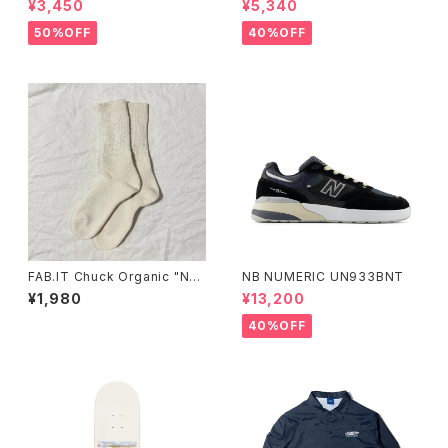
¥3,450
¥5,340
50%OFF
40%OFF
FAB.IT Chuck Organic "NA
NB NUMERIC UN933BNT
TURAL"
¥1,980
¥13,200
40%OFF