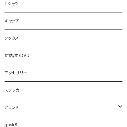
8.4インチ
Tシャツ
8.5インチ
キャップ
8.6インチ
ソックス
8.7インチ
雑誌/本/DVD
9インチ
アクセサリー
9.2インチ
ステッカー
10インチ
ブランド
ファンシェイプ
HIGHFIVE
gosk8