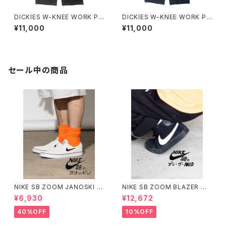
DICKIES W-KNEE WORK PA
DICKIES W-KNEE WORK PA
NT NBD CUSTOM B
NT NBD CUSTOM F
¥11,000
¥11,000
セール中の商品
NIKE SB ZOOM JANOSKI O
NIKE SB ZOOM BLAZER MI
G+SLIP SUMMIT WHITE ナ
D ブラック/ブラック/ブラック/ホ
¥6,930
¥12,672
イキエスビー ジャノスキー スリ
ワイト ナイキエスビー ズーム ブ
ップ スリッポン サミットホワイト
レーザー ミッド
40%OFF
10%OFF