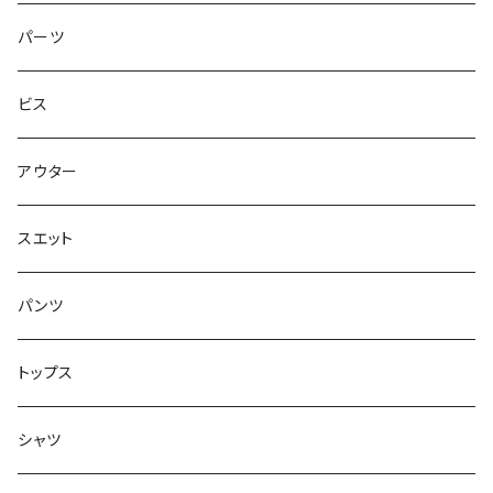
トップス
ゴツいシューズ最高！
7.7インチ
パーツ
スエット
Small Shoes
7.8インチ
ビス
ソックス
7.9インチ
アウター
アンダーウェア
8インチ
スエット
アクセサリー
8.1インチ
パンツ
シューズ
8.2インチ
トップス
バッグ
8.3インチ
シャツ