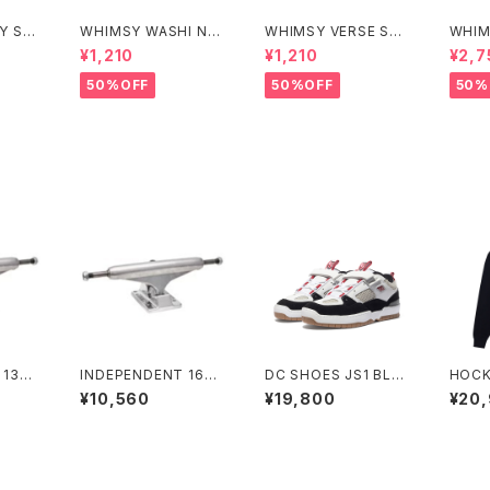
Y SO
WHIMSY WASHI NO
WHIMSY VERSE SO
WHIM
SHOW SOCKS
CKS
Tray
¥1,210
¥1,210
¥2,7
50%OFF
50%OFF
50%
 139
INDEPENDENT 169
DC SHOES JS1 BLA
HOCK
 POLIS
STAGE 11 POLISHED
CK/WHITE/RED
oodi
¥10,560
¥19,800
¥20
ARD
SKATEBOARD TRUC
ディペン
KS インディペンデント
ジ 11
169 ステージ 11 ポリッ
ド スケ
シュド スケートボード
ク
トラック