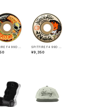
IRE F4 99D FA
SPITFIRE F4 99D NI
 INVASION (C
KOLAI PIOMBO (CL
50
¥9,350
AL FULL) 53m
ASSIC) 52mm