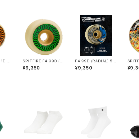
01D (C
SPITFIRE F4 99D (O.
F4 99D (RADIAL) 52
SPITF
m
G CLASSIC) 52mm
mm 53mm
BIANA
¥9,350
¥9,350
¥9,3
ONIC
m