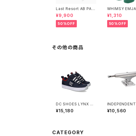
Last Resort AB PAC
WHIMSY EMJA
K ANORAK SAGE
CKS
¥9,900
¥1,310
50%OFF
50%OFF
その他の商品
DC SHOES LYNX O
INDEPENDENT
G NAVY/RED
STAGE 11 MID
¥15,180
¥10,560
HED SKATEBO
TRUCKS イン
デント 139 ステー
ミッド ポリッシュ
ートボード トラッ
CATEGORY