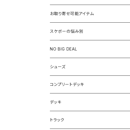
お取り寄せ可能アイテム
スケボーの悩み別
膝や腰が痛い
NO BIG DEAL
NBD CUSTOMIZED
シューズ
USED ITEM
キッズシューズ
コンプリートデッキ
Tシャツ
NIKE SB ORANGE LABEL/ISO
HI5のパーツセット
デッキ
パンツ
NIKE SB ISHOD2
エントリーモデルコンプリート
7インチ
トラック