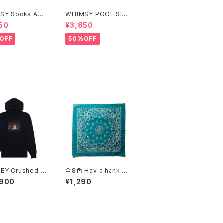
SY Socks Ash
WHIMSY POOL SIDE
CAP
50
¥3,850
OFF
50%OFF
EY Crushed H
全8色 Hav a hank Tr
e ブラック
aditional Paisley Ba
,900
¥1,290
ndana Made in USA
ハバハンク トラディショ
ナル ペイズリー バンダ
ナ