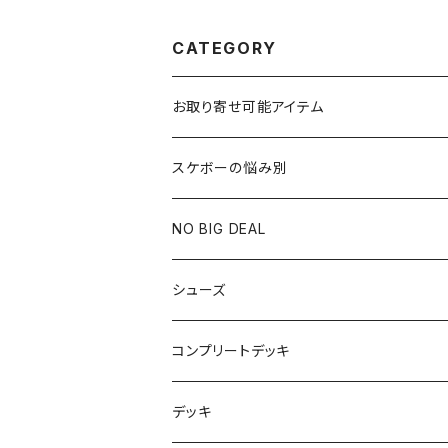
CATEGORY
お取り寄せ可能アイテム
スケボーの悩み別
膝や腰が痛い
NO BIG DEAL
NBD CUSTOMIZED
シューズ
USED ITEM
キッズシューズ
コンプリートデッキ
Tシャツ
NIKE SB ORANGE LABEL/ISO
HI5のパーツセット
デッキ