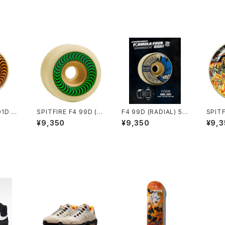
01D (C
SPITFIRE F4 99D (O.
F4 99D (RADIAL) 52
SPITF
m
G CLASSIC) 52mm
mm 53mm
BIANA
¥9,350
¥9,350
¥9,3
ONIC
m