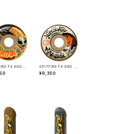
IRE F4 99D FA
SPITFIRE F4 99D NI
 INVASION (C
KOLAI PIOMBO (CL
50
¥9,350
AL FULL) 53m
ASSIC) 52mm