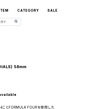
ITEM
CATEGORY
SALE
ADIALS) 58mm
available
F4ことFORMULA FOURを使用した