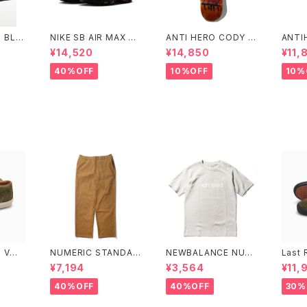
 BLA
NIKE SB AIR MAX 95
ANTI HERO CODY C
ANTI
ク/ブラ
WCP ナイキエスビー
HAPMAN STILL BELI
EAGL
¥14,520
¥14,850
¥11,
ワイト
エアマックス フットボー
EVE 8.32インチ アンタ
ンタイ
ズーム
ルコレクション Small
イヒーロー コディ チャ
ク イ
40%OFF
10%OFF
10%
ド
Size
ップマン スティル ビリ
ーブ
B VM0
NUMERIC STANDAR
NEWBALANCE NUM
Last 
/WHIT
D PANT グレートプレ
ERIC S/S TEE SHIRT
01 M
¥7,194
¥3,564
¥11,
ーンズ
グレーマター
EN/B
40%OFF
40%OFF
30%