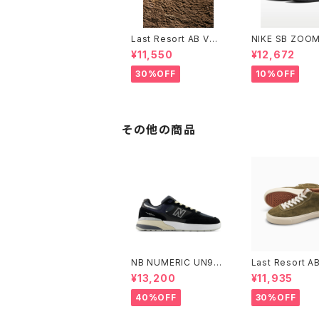
Last Resort AB VM0
NIKE SB ZOOM
01 LOW SAND/WHIT
ZER MID ブラッ
¥11,550
¥12,672
E
ック/ブラック/ホ
ナイキエスビー 
30%OFF
10%OFF
ブレーザー ミッ
その他の商品
NB NUMERIC UN93
Last Resort A
3BNT
01 MID OLIVE
¥13,200
¥11,935
E
40%OFF
30%OFF