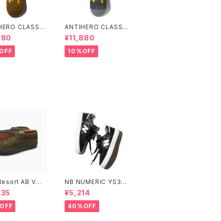
HERO CLASSIC
ANTIHERO CLASSIC
E 8.06インチ ア
EAGLE 8.25インチ ア
880
¥11,880
ヒーロー クラシッ
ンタイヒーロー クラシッ
ーグル
ク イーグル
OFF
10%OFF
Resort AB VM0
NB NUMERIC YS306
ID BRONZE GRE
GRD
935
¥5,214
LACK
OFF
40%OFF