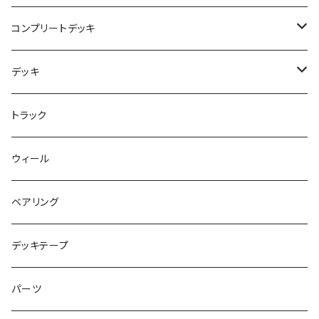
USED ITEM
キッズシューズ
コンプリートデッキ
Tシャツ
NIKE SB ORANGE LABEL/ISO
HI5のパーツセット
デッキ
パンツ
NIKE SB ISHOD2
エントリーモデルコンプリート
7インチ
トラック
キャップ
NIKE SB PS8
7.7インチ
7.2インチ
ウィール
アウター
NIKE SB DUNK
8インチ
7.3インチ
ベアリング
シャツ
NM933
8.2インチ
7.5インチ
デッキテープ
トップス
ゴツいシューズ最高！
7.7インチ
パーツ