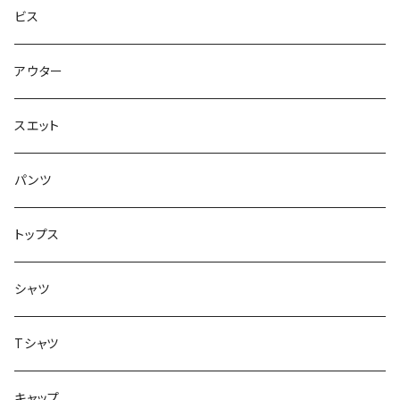
スエット
Small Shoes
7.8インチ
ビス
ソックス
7.9インチ
アウター
アンダーウェア
8インチ
スエット
アクセサリー
8.1インチ
パンツ
シューズ
8.2インチ
トップス
バッグ
8.3インチ
シャツ
8.4インチ
Tシャツ
8.5インチ
キャップ