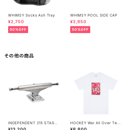
WHIMSY Socks Ash Tray
WHIMSY POOL SIDE CAP
¥2,750
¥3,850
50%OFF
50%OFF
その他の商品
INDEPENDENT 215 STAGE 1
HOCKEY War All Over Tee
1 POLISHED SKATEBOARD
ホワイト
¥13,200
¥8,800