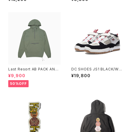
TRUCKS インディペンデント 2
15 ステージ 11 ポリッシュド ス
ケートボード トラック
Last Resort AB PACK ANO
DC SHOES JS1 BLACK/WHI
RAK SAGE
TE/RED
¥9,900
¥19,800
50%OFF