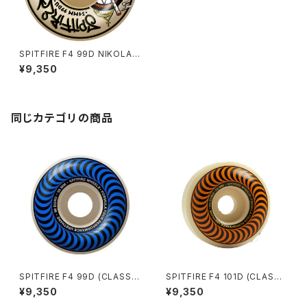
SPITFIRE F4 99D NIKOLAI
PIOMBO (CLASSIC) 52mm
¥9,350
同じカテゴリの商品
SPITFIRE F4 99D (CLASSI
SPITFIRE F4 101D (CLASSI
C) 56mm
C) 53mm
¥9,350
¥9,350