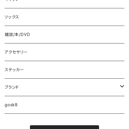
8.6インチ
ソックス
8.7インチ
雑誌/本/DVD
9インチ
アクセサリー
9.2インチ
ステッカー
10インチ
ブランド
ファンシェイプ
HIGHFIVE
gosk8
RELOCATION
DBX
NIKE SB