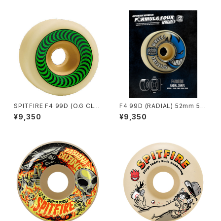
SPITFIRE F4 99D (O.G CLA
F4 99D (RADIAL) 52mm 53
SSIC) 52mm
mm
¥9,350
¥9,350