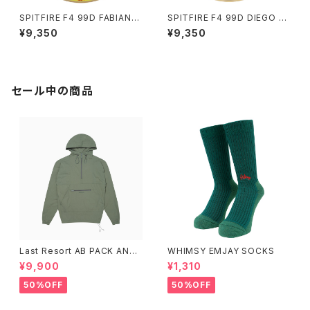
SPITFIRE F4 99D FABIANA I
SPITFIRE F4 99D DIEGO T
NVASION (CONICAL FULL)
ODD RUDE AWAKING (CLA
¥9,350
¥9,350
53mm
SSIC) 53.5mm
セール中の商品
Last Resort AB PACK ANO
WHIMSY EMJAY SOCKS
RAK SAGE
¥9,900
¥1,310
50%OFF
50%OFF