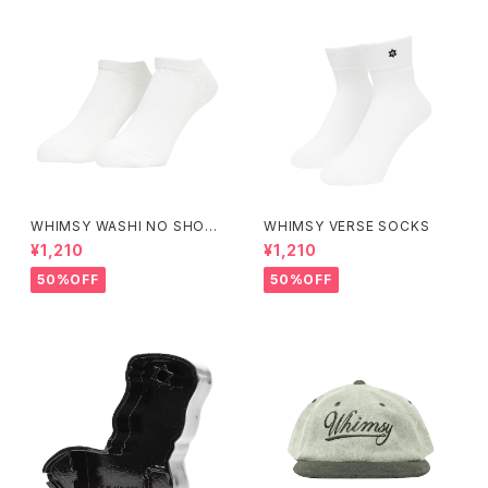
WHIMSY WASHI NO SHOW
WHIMSY VERSE SOCKS
SOCKS
¥1,210
¥1,210
50%OFF
50%OFF