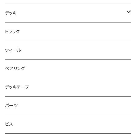
Tシャツ
NIKE SB ORANGE LABEL/ISO
HI5のパーツセット
デッキ
パンツ
NIKE SB ISHOD2
エントリーモデルコンプリート
7インチ
トラック
キャップ
NIKE SB PS8
7.7インチ
7.2インチ
ウィール
アウター
NIKE SB DUNK
8インチ
7.3インチ
ベアリング
シャツ
NM933
8.2インチ
7.5インチ
デッキテープ
トップス
ゴツいシューズ最高！
7.7インチ
パーツ
スエット
Small Shoes
7.8インチ
ビス