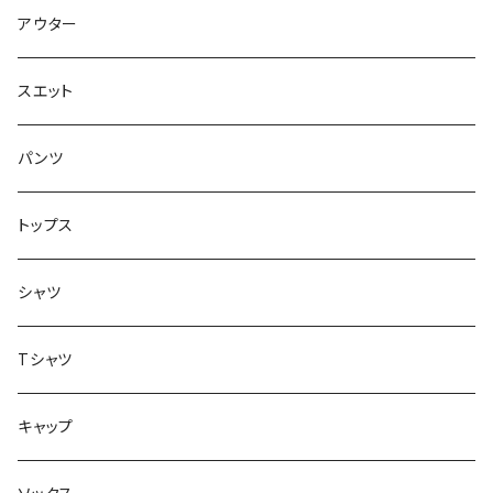
ソックス
7.9インチ
アウター
アンダーウェア
8インチ
スエット
アクセサリー
8.1インチ
パンツ
シューズ
8.2インチ
トップス
バッグ
8.3インチ
シャツ
8.4インチ
Tシャツ
8.5インチ
キャップ
8.6インチ