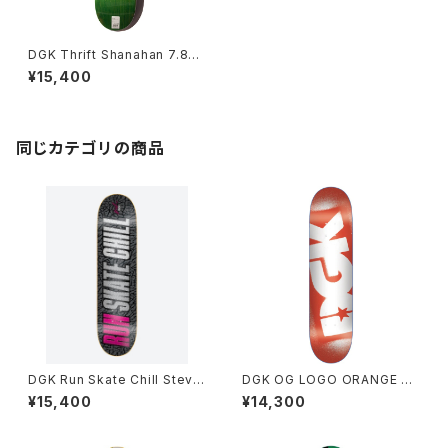
DGK Thrift Shanahan 7.8イ
ンチ
¥15,400
同じカテゴリの商品
DGK Run Skate Chill Stevie
DGK OG LOGO ORANGE TE
7.9インチ
AM 7.9インチ ディージーケー
¥15,400
¥14,300
オージー ロゴ オレンジ チーム