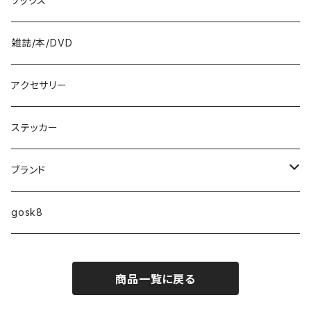
ソックス
8.7インチ
雑誌/本/DVD
9インチ
アクセサリー
9.2インチ
ステッカー
10インチ
ブランド
ファンシェイプ
HIGHFIVE
gosk8
RELOCATION
DBX
NIKE SB
商品一覧に戻る
MELLOW CONCAVE LOVERS CLUB
NIKE SB ISHOD COLLECTION
VANS