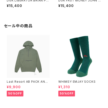
DGK LIBERATOR BRIAN PA
DGK FAST MONEY JOHN S
NEBIANCO 8.06インチ ディー
HANAHAN 7.8インチ ディージ
¥15,400
¥15,400
ジーケー リベレーター ブライア
ーケー ファスト マネー ジョン
ン パネビアンコ
シャナハン
セール中の商品
Last Resort AB PACK ANO
WHIMSY EMJAY SOCKS
RAK SAGE
¥9,900
¥1,310
50%OFF
50%OFF