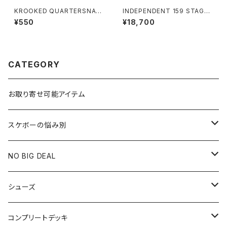
KROOKED QUARTERSNAC
INDEPENDENT 159 STAGE
KS SNACKMAN STIKER
11 FORGED TITANIUM STA
¥550
¥18,700
NDARD SKATEBOARD TRU
CKS インディペンデント 159 ス
テージ 11 フォージド チタニウム
スタンダード スケートボード ト
ラック
CATEGORY
お取り寄せ可能アイテム
スケボーの悩み別
膝や腰が痛い
NO BIG DEAL
NBD CUSTOMIZED
シューズ
USED ITEM
キッズシューズ
コンプリートデッキ