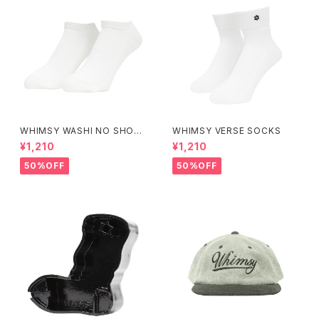
WHIMSY WASHI NO SHOW
WHIMSY VERSE SOCKS
SOCKS
¥1,210
¥1,210
50%OFF
50%OFF