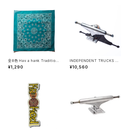
ケートボード トラック
169 ステージ 11 フォージド ホ
ロー シルバー スタンダード ス
ケートボード トラック
全8色 Hav a hank Tradition
INDEPENDENT TRUCKS ST
al Paisley Bandana Made i
AGE11
¥1,290
¥10,560
n USA ハバハンク トラディショ
ナル ペイズリー バンダナ