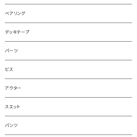
アウター
NIKE SB DUNK
8インチ
7.3インチ
ベアリング
シャツ
NM933
8.2インチ
7.5インチ
デッキテープ
トップス
ゴツいシューズ最高！
7.7インチ
パーツ
スエット
Small Shoes
7.8インチ
ビス
ソックス
7.9インチ
アウター
アンダーウェア
8インチ
スエット
アクセサリー
8.1インチ
パンツ