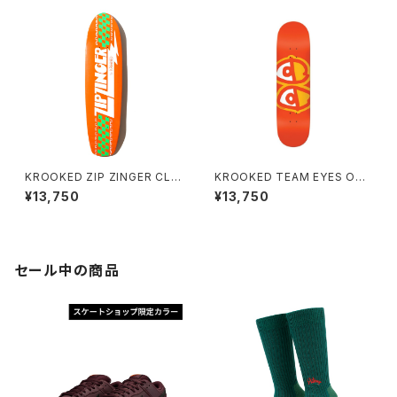
KROOKED ZIP ZINGER CLA
KROOKED TEAM EYES ORE
SSIC (ORENGE) 7.75インチ
NGE 8.25インチ クルキッド チ
¥13,750
¥13,750
クルキッド ジップ ジンガークラ
ーム アイズ オレンジ
ッシック オレンジ
セール中の商品