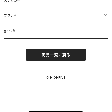
9.2インチ
ステッカー
10インチ
ブランド
ファンシェイプ
HIGHFIVE
gosk8
RELOCATION
DBX
NIKE SB
商品一覧に戻る
MELLOW CONCAVE LOVERS CLUB
NIKE SB ISHOD COLLECTION
VANS
DISQUALIFYING FOUL
ISHOD TENNIS BALL COLLECTION
ANTI HERO
© HIGHFIVE
NIKE SB FC COLLECTION
GIRL
BLAZER MID
CHOCOLATE