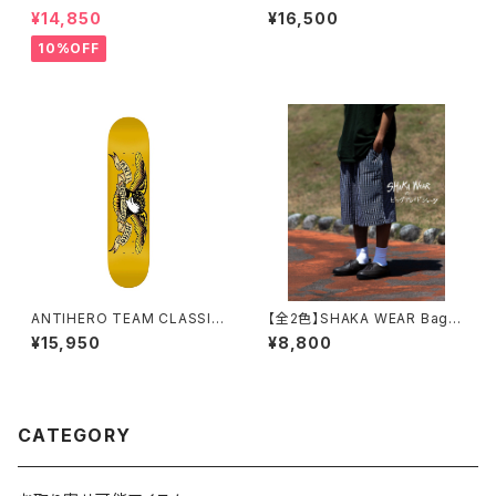
AS M STREET BOARD 1992
TC DECK 7.75インチ エフティ
¥14,850
¥16,500
RETRO SHAPE 8.4インチ
ーシー ピラール オコナー エフ
ティーシー デッキ
10%OFF
ANTIHERO TEAM CLASSIC
【全2色】SHAKA WEAR Bagg
EAGLE (KIDS SIZE) 7.3イン
y Plaid Short シャカウェア バ
¥15,950
¥8,800
チ BBSプレス チーム クラシック
ギー プレイド チェック ショーツ
イーグル (キッズサイズ)
CATEGORY