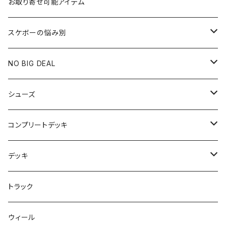
お取り寄せ可能アイテム
スケボーの悩み別
膝や腰が痛い
NO BIG DEAL
NBD CUSTOMIZED
シューズ
USED ITEM
キッズシューズ
コンプリートデッキ
Tシャツ
NIKE SB ORANGE LABEL/ISO
HI5のパーツセット
デッキ
パンツ
NIKE SB ISHOD2
エントリーモデルコンプリート
7インチ
トラック
キャップ
NIKE SB PS8
7.7インチ
7.2インチ
ウィール