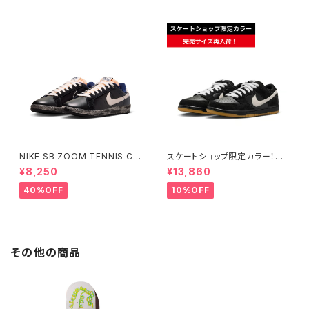
NIKE SB ZOOM TENNIS CL
スケートショップ限定カラー！NI
ASSIC QS "RASSVET" ナイ
KE SB DUNK LOW PRO BLA
¥8,250
¥13,860
キエスビー ズーム テニスクラシ
CK/WHITE/GUM
ック ラスベート Small Size
40%OFF
10%OFF
その他の商品