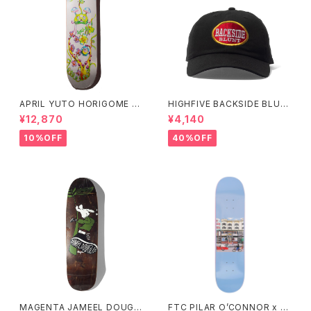
APRIL YUTO HORIGOME E
HIGHFIVE BACKSIDE BLUN
MA GASPER 8.25インチ
T 6PANEL CAP
¥12,870
¥4,140
10%OFF
40%OFF
MAGENTA JAMEEL DOUGL
FTC PILAR O’CONNOR x F