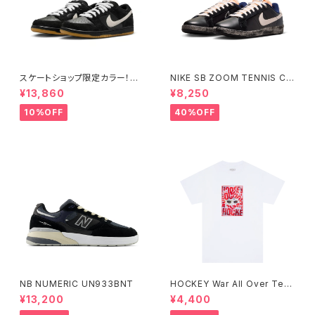
スケートショップ限定カラー！NI
NIKE SB ZOOM TENNIS CL
KE SB DUNK LOW PRO BLA
ASSIC QS "RASSVET" ナイ
¥13,860
¥8,250
CK/WHITE/GUM
キエスビー ズーム テニスクラシ
ック ラスベート Small Size
10%OFF
40%OFF
NB NUMERIC UN933BNT
HOCKEY War All Over Tee
ホワイト
¥13,200
¥4,400