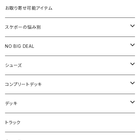
お取り寄せ可能アイテム
スケボーの悩み別
膝や腰が痛い
NO BIG DEAL
NBD CUSTOMIZED
シューズ
USED ITEM
キッズシューズ
コンプリートデッキ
Tシャツ
NIKE SB ORANGE LABEL/ISO
HI5のパーツセット
デッキ
パンツ
NIKE SB ISHOD2
エントリーモデルコンプリート
7インチ
トラック