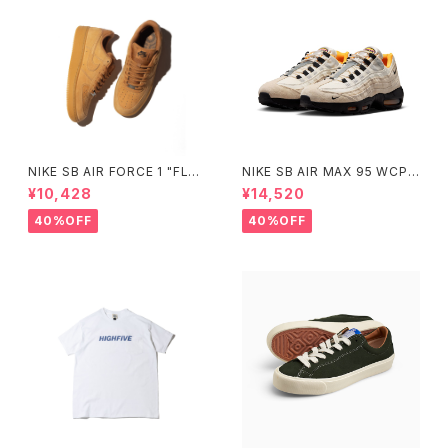
NIKE SB AIR FORCE 1 "FLA
NIKE SB AIR MAX 95 WCP
X" ナイキ エスビー エアフォー
ナイキエスビー エアマックス フ
¥10,428
¥14,520
スワン フラックス ウィート HM8
ットボールコレクション Small
517-200 Small Size
Size
40%OFF
40%OFF