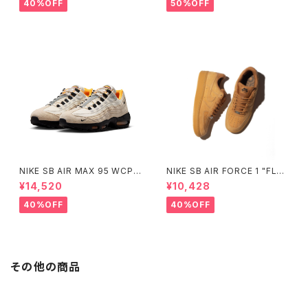
40%OFF
50%OFF
NIKE SB AIR MAX 95 WCP
NIKE SB AIR FORCE 1 "FLA
ナイキエスビー エアマックス フ
X" ナイキ エスビー エアフォー
¥14,520
¥10,428
ットボールコレクション Small
スワン フラックス ウィート HM8
Size
517-200 Small Size
40%OFF
40%OFF
その他の商品