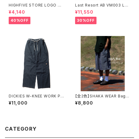
HIGHFIVE STORE LOGO PO
Last Resort AB VM003 LO
CKET TEE
OLIVE/WHITE
¥4,140
¥11,550
40%OFF
30%OFF
DICKIES W-KNEE WORK PA
【全2色】SHAKA WEAR Bagg
NT NBD CUSTOM F
y Plaid Short シャカウェア バ
¥11,000
¥8,800
ギー プレイド チェック ショーツ
CATEGORY