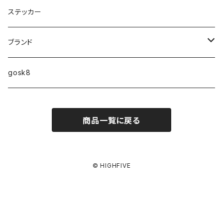
9.2インチ
ステッカー
10インチ
ブランド
ファンシェイプ
HIGHFIVE
gosk8
RELOCATION
DBX
NIKE SB
商品一覧に戻る
MELLOW CONCAVE LOVERS CLUB
NIKE SB ISHOD COLLECTION
VANS
DISQUALIFYING FOUL
ISHOD TENNIS BALL COLLECTION
ANTI HERO
© HIGHFIVE
NIKE SB FC COLLECTION
GIRL
BLAZER MID