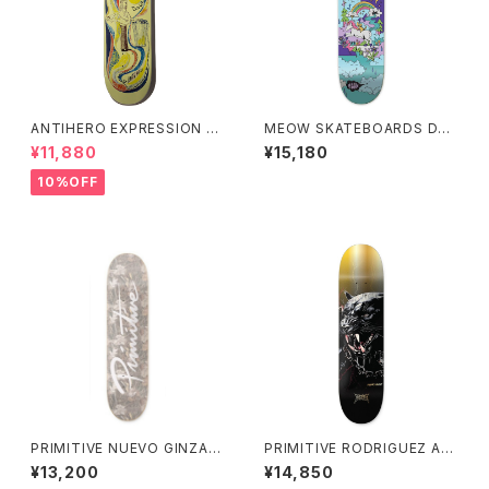
ANTIHERO EXPRESSION C
MEOW SKATEBOARDS DRE
hris Johanson Victor Pelle
AM 8インチ ミャウ スケートボ
¥11,880
¥15,180
grin 8.06インチ アンタイヒー
ード ドリーム
ロー エクスプレッション
10%OFF
PRIMITIVE NUEVO GINZA D
PRIMITIVE RODRIGUEZ AB
ECK CAMO 8インチ プリミテ
YSS DECK GOLD 7.75インチ
¥13,200
¥14,850
ィブ ヌエボ ギンザ デッキ カモ
プリミティブ ロドリゲス アビス