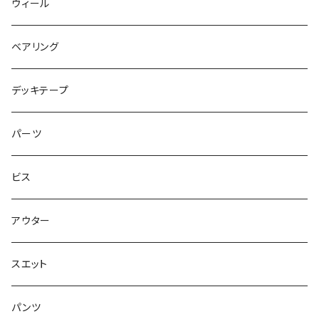
キャップ
NIKE SB PS8
7.7インチ
7.2インチ
ウィール
アウター
NIKE SB DUNK
8インチ
7.3インチ
ベアリング
シャツ
NM933
8.2インチ
7.5インチ
デッキテープ
トップス
ゴツいシューズ最高！
7.7インチ
パーツ
スエット
Small Shoes
7.8インチ
ビス
ソックス
7.9インチ
アウター
アンダーウェア
8インチ
スエット
アクセサリー
8.1インチ
パンツ