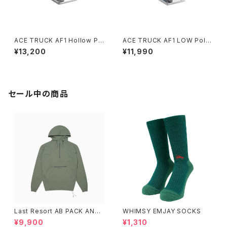
ACE TRUCK AF1 Hollow Po
ACE TRUCK AF1 LOW Polis
lished 22 33 44 55
hed 22
¥13,200
¥11,990
セール中の商品
Last Resort AB PACK ANO
WHIMSY EMJAY SOCKS
RAK SAGE
¥9,900
¥1,310