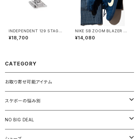
INDEPENDENT 129 STAGE
NIKE SB ZOOM BLAZER MI
11 FORGED TITANIUM STA
D COASTAL BLUE/PALE YE
¥18,700
¥14,080
NDARD SKATEBOARD TRU
LLOW ナイキエスビー ズーム
CKS インディペンデント 129 ス
ブレーザー ミッド コースタルブ
テージ 11 フォージド チタニウム
ルー ペールイエロー
スタンダード スケートボード ト
ラック
CATEGORY
お取り寄せ可能アイテム
スケボーの悩み別
膝や腰が痛い
NO BIG DEAL
NBD CUSTOMIZED
シューズ