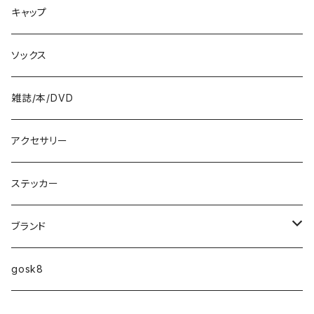
8.5インチ
キャップ
8.6インチ
ソックス
8.7インチ
雑誌/本/DVD
9インチ
アクセサリー
9.2インチ
ステッカー
10インチ
ブランド
ファンシェイプ
HIGHFIVE
gosk8
RELOCATION
DBX
NIKE SB