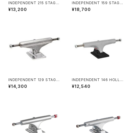
INDEPENDENT 215 STAGE 1
INDEPENDENT 159 STAGE
1 POLISHED SKATEBOARD
11 FORGED TITANIUM STA
¥13,200
¥18,700
TRUCKS インディペンデント 2
NDARD SKATEBOARD TRU
15 ステージ 11 ポリッシュド ス
CKS インディペンデント 159 ス
ケートボード トラック
テージ 11 フォージド チタニウム
スタンダード スケートボード ト
ラック
INDEPENDENT 129 STAGE
INDEPENDENT 146 HOLLO
11 FORGED HOLLOW SILVE
W SILVER/ANO BLACK STA
¥14,300
¥12,540
R STANDARD SKATEBOAR
NDARD TRUCKS(STAGE4)
D TRUCKS インディペンデント
インディペンデント 146 ホロー
129 ステージ 11 フォージド ホ
シルバー/アノ ブラック スタンダ
ロー シルバー スタンダード ス
ード トラック（ステージ 4）
ケートボード トラック