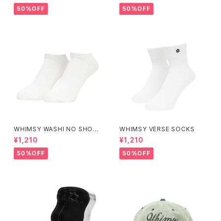
50%OFF
50%OFF
WHIMSY WASHI NO SHOW
WHIMSY VERSE SOCKS
SOCKS
¥1,210
¥1,210
50%OFF
50%OFF