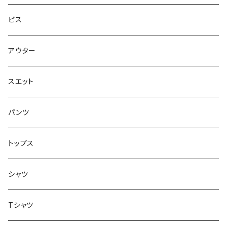
スエット
Small Shoes
7.8インチ
ビス
ソックス
7.9インチ
アウター
アンダーウェア
8インチ
スエット
アクセサリー
8.1インチ
パンツ
シューズ
8.2インチ
トップス
バッグ
8.3インチ
シャツ
8.4インチ
Tシャツ