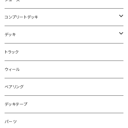
USED ITEM
キッズシューズ
コンプリートデッキ
Tシャツ
NIKE SB ORANGE LABEL/ISO
HI5のパーツセット
デッキ
パンツ
NIKE SB ISHOD2
エントリーモデルコンプリート
7インチ
トラック
キャップ
NIKE SB PS8
7.7インチ
7.2インチ
ウィール
アウター
NIKE SB DUNK
8インチ
7.3インチ
ベアリング
シャツ
NM933
8.2インチ
7.5インチ
デッキテープ
トップス
ゴツいシューズ最高！
7.7インチ
パーツ