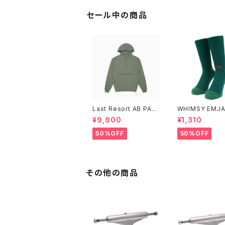
シュド スケートボード
ント 159 ステージ
トラック
ォージド チタニウ
セール中の商品
タンダード スケ
ード トラック
Last Resort AB PAC
WHIMSY EMJA
K ANORAK SAGE
CKS
¥9,900
¥1,310
50%OFF
50%OFF
その他の商品