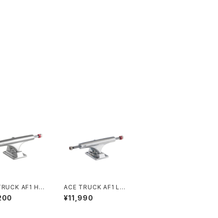
TRUCK AF1 Hol
ACE TRUCK AF1 LO
olished 22 33
W Polished 22
200
¥11,990