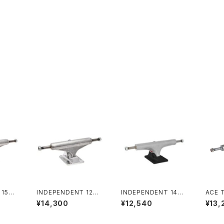
 159
INDEPENDENT 129
INDEPENDENT 146
ACE 
GED T
STAGE 11 FORGED H
HOLLOW SILVER/AN
low P
¥14,300
¥12,540
¥13,
NDAR
OLLOW SILVER STA
O BLACK STANDAR
44 55
D TR
NDARD SKATEBOAR
D TRUCKS(STAGE4)
ペンデ
D TRUCKS インディペ
インディペンデント 146