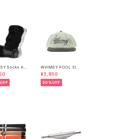
SY Socks Ash
WHIMSY POOL SIDE
CAP
50
¥3,850
OFF
50%OFF