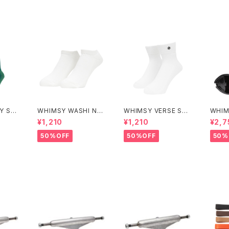
 11 フ
ンデント 129 ステージ
ホロー シルバー/アノ ブ
ム ス
11 フォージド ホロー シ
ラック スタンダード トラ
ートボ
ルバー スタンダード ス
ック（ステージ 4）
ケートボード トラック
Y SO
WHIMSY WASHI NO
WHIMSY VERSE SO
WHIM
SHOW SOCKS
CKS
Tray
¥1,210
¥1,210
¥2,7
50%OFF
50%OFF
50%