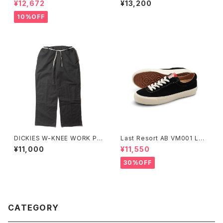
¥12,672
¥13,200
10%OFF
DICKIES W-KNEE WORK PA
Last Resort AB VM001 LO
NT NBD CUSTOM B
W BLACK/WHITE
¥11,000
¥11,550
30%OFF
CATEGORY