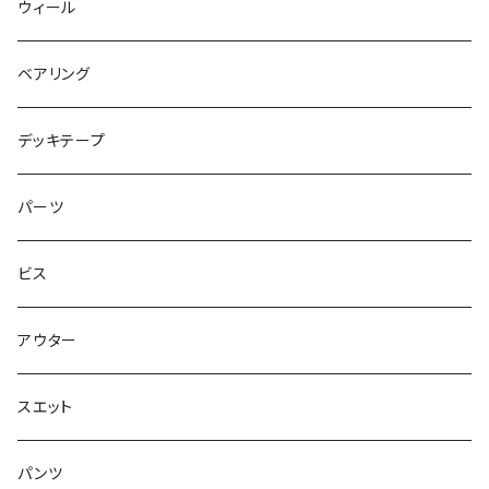
キャップ
NIKE SB PS8
7.7インチ
7.2インチ
ウィール
アウター
NIKE SB DUNK
8インチ
7.3インチ
ベアリング
シャツ
NM933
8.2インチ
7.5インチ
デッキテープ
トップス
ゴツいシューズ最高！
7.7インチ
パーツ
スエット
Small Shoes
7.8インチ
ビス
ソックス
7.9インチ
アウター
アンダーウェア
8インチ
スエット
アクセサリー
8.1インチ
パンツ