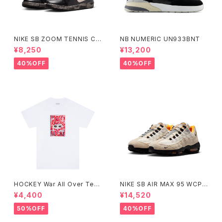
NIKE SB ZOOM TENNIS CL
NB NUMERIC UN933BNT
ASSIC QS "RASSVET" ナイ
¥8,250
¥13,200
キエスビー ズーム テニスクラシ
ック ラスベート Small Size
40%OFF
40%OFF
HOCKEY War All Over Tee
NIKE SB AIR MAX 95 WCP
ホワイト
ナイキエスビー エアマックス フ
¥4,400
¥14,520
ットボールコレクション Small
Size
50%OFF
40%OFF