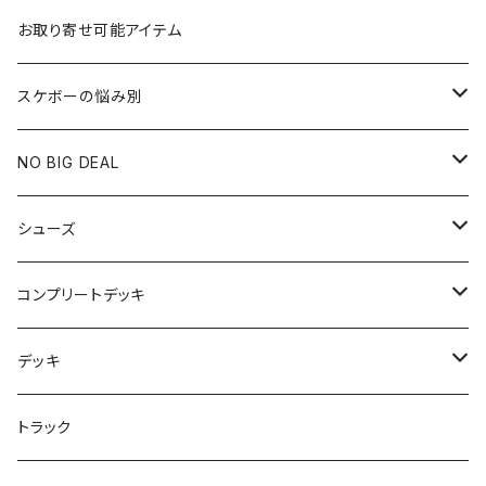
お取り寄せ可能アイテム
スケボーの悩み別
膝や腰が痛い
NO BIG DEAL
NBD CUSTOMIZED
シューズ
USED ITEM
キッズシューズ
コンプリートデッキ
Tシャツ
NIKE SB ORANGE LABEL/ISO
HI5のパーツセット
デッキ
パンツ
NIKE SB ISHOD2
エントリーモデルコンプリート
7インチ
トラック