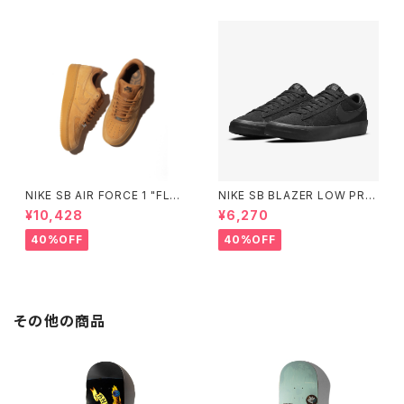
NIKE SB AIR FORCE 1 "FLA
NIKE SB BLAZER LOW PRO
X" ナイキ エスビー エアフォー
GT BLACK/BLACK ナイキエ
¥10,428
¥6,270
スワン フラックス ウィート HM8
スビー ブレーザー ロー ブラッ
517-200 Small Size
ク
40%OFF
40%OFF
その他の商品