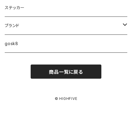
9.2インチ
ステッカー
10インチ
ブランド
ファンシェイプ
HIGHFIVE
gosk8
RELOCATION
DBX
NIKE SB
商品一覧に戻る
MELLOW CONCAVE LOVERS CLUB
NIKE SB ISHOD COLLECTION
VANS
DISQUALIFYING FOUL
ISHOD TENNIS BALL COLLECTION
ANTI HERO
© HIGHFIVE
NIKE SB FC COLLECTION
GIRL
BLAZER MID