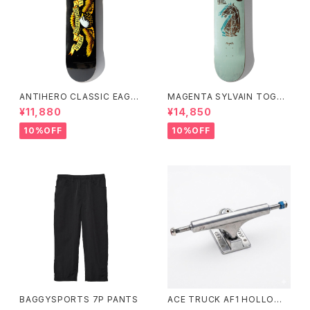
ANTIHERO CLASSIC EAGLE
MAGENTA SYLVAIN TOGNE
8.12インチ アンタイヒーロー ク
LLI GUEST BOARD 8.25イン
¥11,880
¥14,850
ラシック イーグル
チ
10%OFF
10%OFF
BAGGYSPORTS 7P PANTS
ACE TRUCK AF1 HOLLOW
LOW Polished 33 44 55