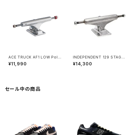
スタンダード スケートボード ト
ラック
ACE TRUCK AF1 LOW Polis
INDEPENDENT 129 STAGE
hed 22
11 FORGED HOLLOW SILVE
¥11,990
¥14,300
R STANDARD SKATEBOAR
D TRUCKS インディペンデント
129 ステージ 11 フォージド ホ
ロー シルバー スタンダード ス
ケートボード トラック
セール中の商品